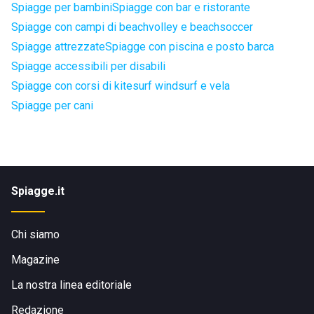
Spiagge per bambini
Spiagge con bar e ristorante
Spiagge con campi di beachvolley e beachsoccer
Spiagge attrezzate
Spiagge con piscina e posto barca
Spiagge accessibili per disabili
Spiagge con corsi di kitesurf windsurf e vela
Spiagge per cani
Spiagge.it
Chi siamo
Magazine
La nostra linea editoriale
Redazione