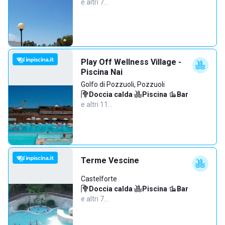
e altri 7…
Play Off Wellness Village -
Piscina Nai
Golfo di Pozzuoli, Pozzuoli
Doccia calda
·
Piscina
·
Bar
·
e altri 11…
Terme Vescine
Castelforte
Doccia calda
·
Piscina
·
Bar
·
e altri 7…