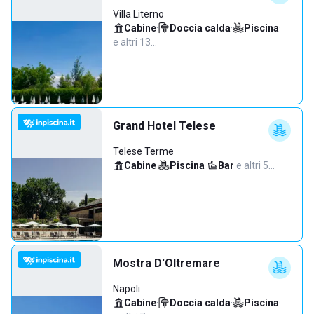
Villa Literno
Cabine
·
Doccia calda
·
Piscina
·
e altri 13…
Grand Hotel Telese
Telese Terme
Cabine
·
Piscina
·
Bar
·
e altri 5…
Mostra D'Oltremare
Napoli
Cabine
·
Doccia calda
·
Piscina
·