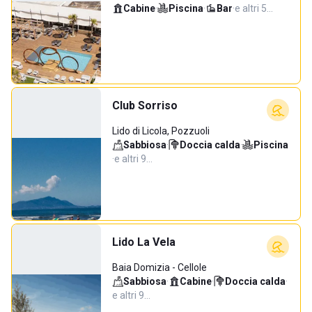
Cabine
·
Piscina
·
Bar
·
e altri 5…
Club Sorriso
Lido di Licola, Pozzuoli
Sabbiosa
·
Doccia calda
·
Piscina
·
e altri 9…
Lido La Vela
Baia Domizia - Cellole
Sabbiosa
·
Cabine
·
Doccia calda
·
e altri 9…