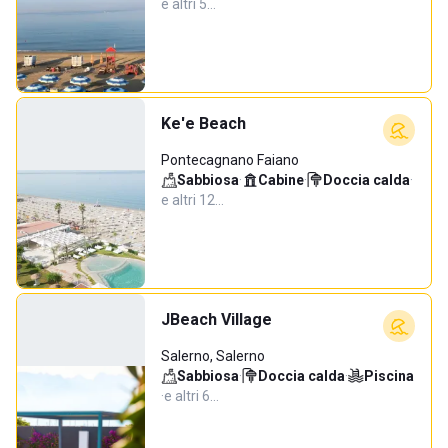
e altri 5…
Ke'e Beach
Pontecagnano Faiano
Sabbiosa
·
Cabine
·
Doccia calda
·
e altri 12…
JBeach Village
Salerno, Salerno
Sabbiosa
·
Doccia calda
·
Piscina
·
e altri 6…