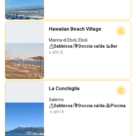
Hawaiian Beach Village
Marina di Eboli, Eboli
Sabbiosa
·
Doccia calda
·
Bar
·
e altri 8…
La Conchiglia
Salerno
Sabbiosa
·
Doccia calda
·
Piscina
·
e altri 8…