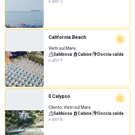
e altri 2…
California Beach
Vietri sul Mare
Sabbiosa
·
Cabine
·
Doccia calda
·
e altri 9…
Il Calypso
Cilento, Vietri sul Mare
Sabbiosa
·
Cabine
·
Doccia calda
·
e altri 8…