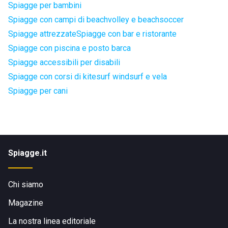
Spiagge per bambini
Spiagge con campi di beachvolley e beachsoccer
Spiagge attrezzate
Spiagge con bar e ristorante
Spiagge con piscina e posto barca
Spiagge accessibili per disabili
Spiagge con corsi di kitesurf windsurf e vela
Spiagge per cani
Spiagge.it
Chi siamo
Magazine
La nostra linea editoriale