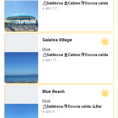
Sabbiosa
·
Cabine
·
Doccia calda
·
e altri 17…
Galatea Village
Eboli
Sabbiosa
·
Cabine
·
Doccia calda
·
e altri 11…
Blue Beach
Eboli
Sabbiosa
·
Doccia calda
·
Bar
·
e altri 9…