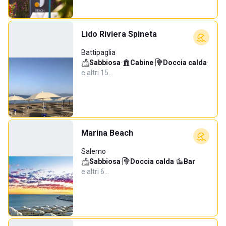
Lido Riviera Spineta
Battipaglia
Sabbiosa
·
Cabine
·
Doccia calda
·
e altri 15…
Marina Beach
Salerno
Sabbiosa
·
Doccia calda
·
Bar
·
e altri 6…