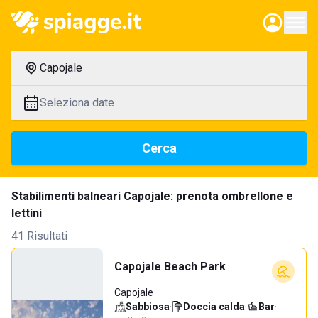
Capojale
Seleziona date
Cerca
Stabilimenti balneari Capojale: prenota ombrellone e
lettini
41 Risultati
Capojale Beach Park
Capojale
Sabbiosa
·
Doccia calda
·
Bar
·