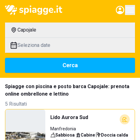
Capojale
Seleziona date
Cerca
Spiagge con piscina e posto barca Capojale: prenota
online ombrellone e lettino
5 Risultati
Lido Aurora Sud
Manfredonia
Sabbiosa
·
Cabine
·
Doccia calda
·