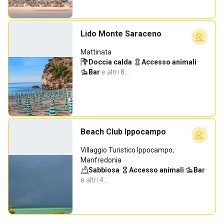
Lido Monte Saraceno
Mattinata
Doccia calda
·
Accesso animali
·
Bar
·
e altri 8…
Beach Club Ippocampo
Villaggio Turistico Ippocampo,
Manfredonia
Sabbiosa
·
Accesso animali
·
Bar
·
e altri 4…