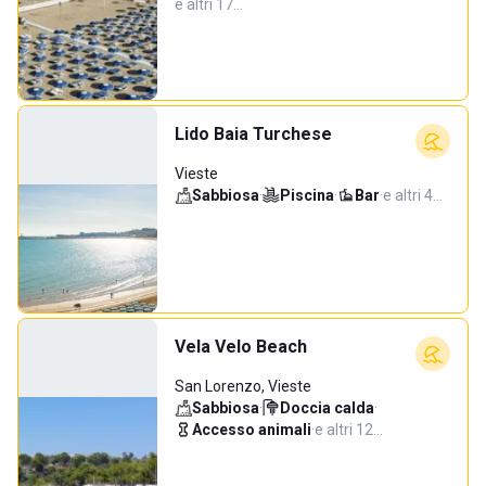
e altri 17…
Lido Baia Turchese
Vieste
Sabbiosa
·
Piscina
·
Bar
·
e altri 4…
Vela Velo Beach
San Lorenzo, Vieste
Sabbiosa
·
Doccia calda
·
Accesso animali
·
e altri 12…