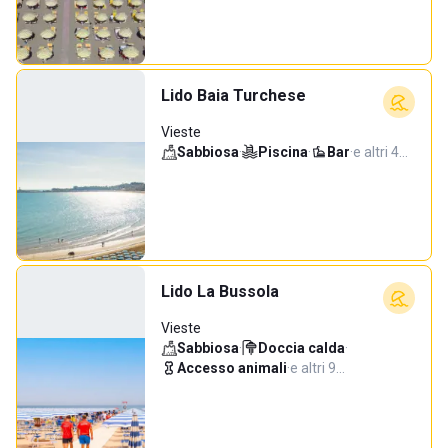
Lido Baia Turchese
Vieste
Sabbiosa
·
Piscina
·
Bar
·
e altri 4…
Lido La Bussola
Vieste
Sabbiosa
·
Doccia calda
·
Accesso animali
·
e altri 9…