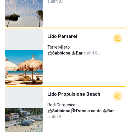
e altri 8…
Lido Pantarei
Torre Mileto
Sabbiosa
·
Bar
·
e altri 6…
Lido Propulsione Beach
Rodi Garganico
Sabbiosa
·
Doccia calda
·
Bar
·
e altri 8…