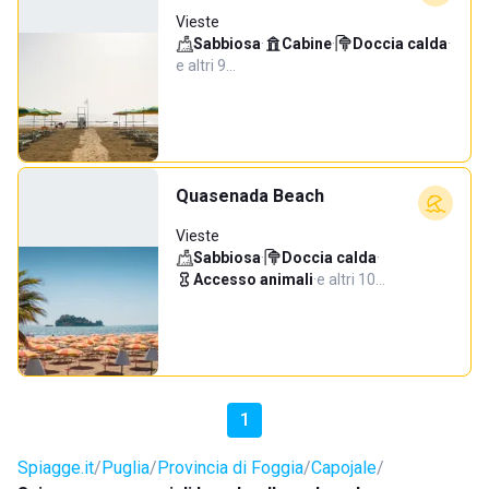
Vieste
Sabbiosa
·
Cabine
·
Doccia calda
·
e altri 9…
Quasenada Beach
Vieste
Sabbiosa
·
Doccia calda
·
Accesso animali
·
e altri 10…
1
Spiagge.it
Puglia
Provincia di Foggia
Capojale