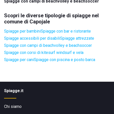
Spiagge con campi di beachvolley e beachsoccer
Scopri le diverse tipologie di spiagge nel
comune di Capojale
Spiagge per bambini
Spiagge con bar e ristorante
Spiagge accessibili per disabili
Spiagge attrezzate
Spiagge con campi di beachvolley e beachsoccer
Spiagge con corsi di kitesurf windsurf e vela
Spiagge per cani
Spiagge con piscina e posto barca
Spiagge.it
Chi siamo