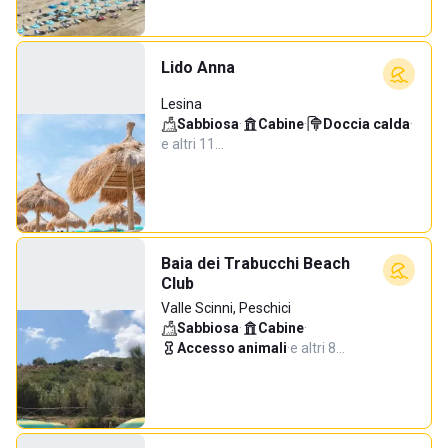
Lido Anna
Lesina
Sabbiosa
·
Cabine
·
Doccia calda
·
e altri 11…
Baia dei Trabucchi Beach
Club
Valle Scinni, Peschici
Sabbiosa
·
Cabine
·
Accesso animali
·
e altri 8…