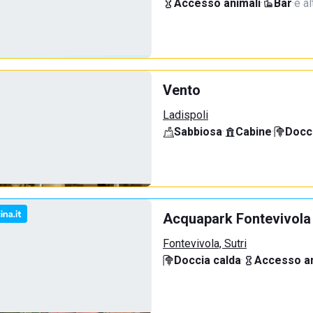
Accesso animali
·
Bar
·
e al
Vento
Ladispoli
Sabbiosa
·
Cabine
·
Docci
Acquapark Fontevivola
Fontevivola, Sutri
Doccia calda
·
Accesso an