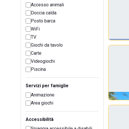
Accesso animali
Doccia calda
Posto barca
WiFi
TV
Giochi da tavolo
Carte
Videogiochi
Piscina
Servizi per famiglie
Animazione
Area giochi
Accessibilità
Spiaggia accessibile a disabili