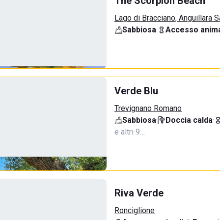
The Scorpion Beach
Lago di Bracciano, Anguillara 
Sabbiosa
·
Accesso anima
Verde Blu
Trevignano Romano
Sabbiosa
·
Doccia calda
·
e altri 9…
Riva Verde
Ronciglione