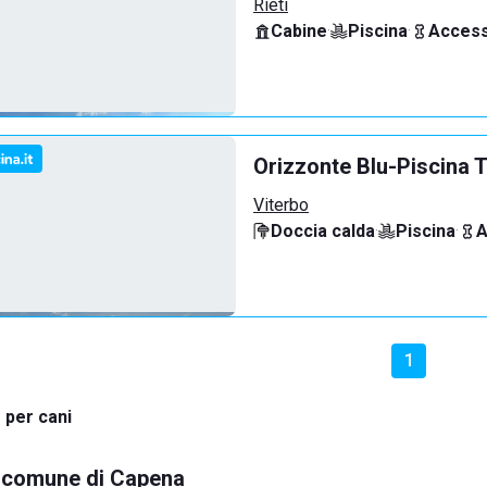
Rieti
Cabine
·
Piscina
·
Access
Orizzonte Blu-Piscina T
Viterbo
Doccia calda
·
Piscina
·
A
1
 per cani
el comune di Capena