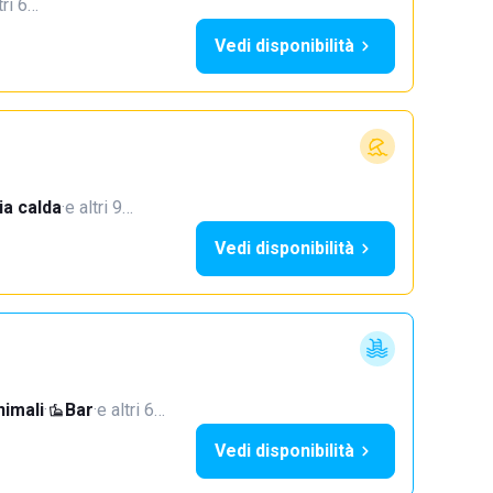
tri 6…
Vedi disponibilità
a calda
·
e altri 9…
Vedi disponibilità
imali
·
Bar
·
e altri 6…
Vedi disponibilità