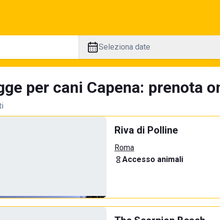
Seleziona date
gge per cani Capena: prenota on
ti
Riva di Polline
Roma
Accesso animali