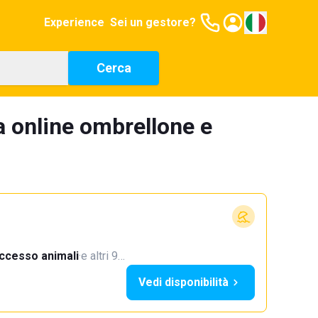
Experience
Sei un gestore?
Cerca
a online ombrellone e
ccesso animali
·
e altri 9…
Vedi disponibilità