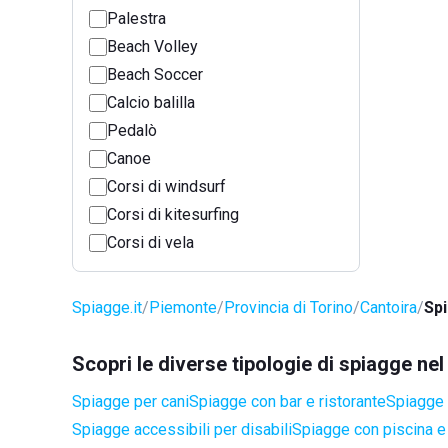
Palestra
Beach Volley
Beach Soccer
Calcio balilla
Pedalò
Canoe
Corsi di windsurf
Corsi di kitesurfing
Corsi di vela
Spiagge.it
Piemonte
Provincia di Torino
Cantoira
Sp
Scopri le diverse tipologie di spiagge ne
Spiagge per cani
Spiagge con bar e ristorante
Spiagge 
Spiagge accessibili per disabili
Spiagge con piscina e