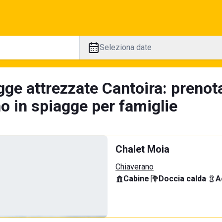
Seleziona date
gge attrezzate Cantoira: prenot
no in spiagge per famiglie
Chalet Moia
Chiaverano
Cabine
·
Doccia calda
·
A