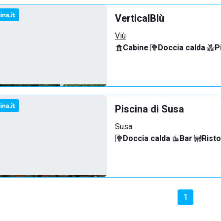
VerticalBlù
Viù
Cabine
·
Doccia calda
·
P
Piscina di Susa
Susa
Doccia calda
·
Bar
·
Rist
1