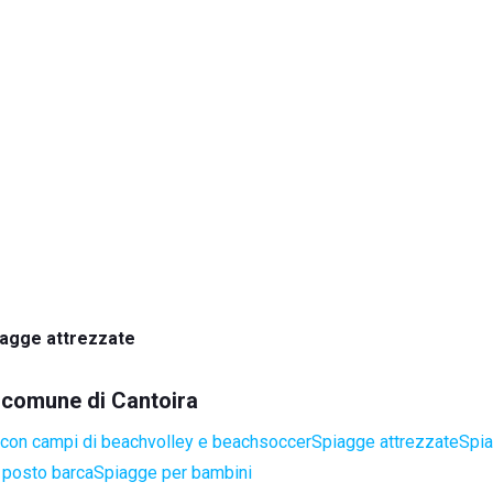
iagge attrezzate
l comune di Cantoira
con campi di beachvolley e beachsoccer
Spiagge attrezzate
Spia
 posto barca
Spiagge per bambini