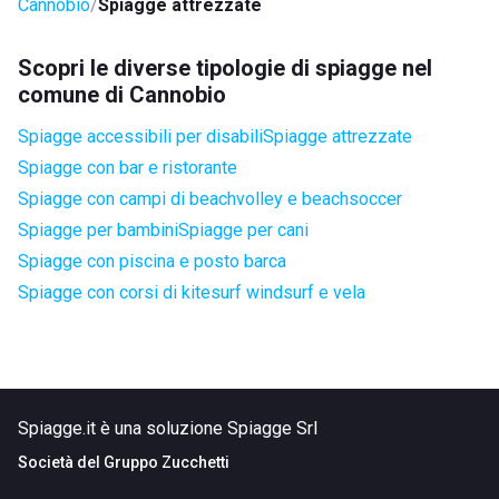
Cannobio
Spiagge attrezzate
Scopri le diverse tipologie di spiagge nel
comune di Cannobio
Spiagge accessibili per disabili
Spiagge attrezzate
Spiagge con bar e ristorante
Spiagge con campi di beachvolley e beachsoccer
Spiagge per bambini
Spiagge per cani
Spiagge con piscina e posto barca
Spiagge con corsi di kitesurf windsurf e vela
Spiagge.it è una soluzione Spiagge Srl
Società del
Gruppo Zucchetti