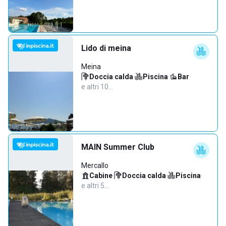
Lido di meina
Meina
Doccia calda
·
Piscina
·
Bar
·
e altri 10…
MAIN Summer Club
Mercallo
Cabine
·
Doccia calda
·
Piscina
·
e altri 5…