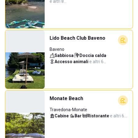
e altri 8…
Lido Beach Club Baveno
Baveno
Sabbiosa
·
Doccia calda
·
Accesso animali
·
e altri 6…
Monate Beach
Travedona-Monate
Cabine
·
Bar
·
Ristorante
·
e altri 6…