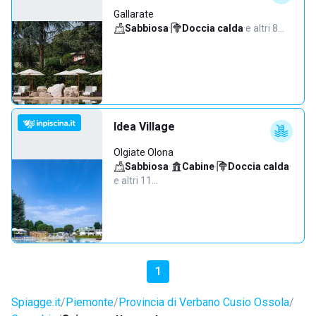
Gallarate
Sabbiosa
·
Doccia calda
·
e altri 8…
Idea Village
Olgiate Olona
Sabbiosa
·
Cabine
·
Doccia calda
·
e altri 11…
1
Spiagge.it
Piemonte
Provincia di Verbano Cusio Ossola