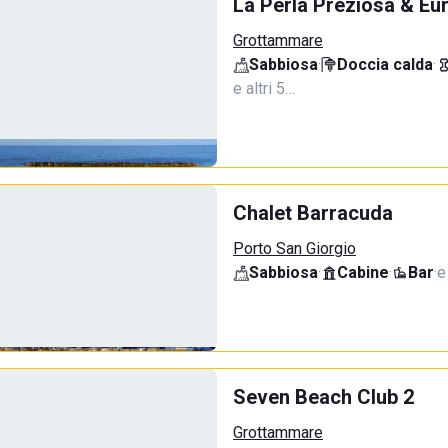
La Perla Preziosa & Eur
Grottammare
Sabbiosa
·
Doccia calda
·
e altri 5…
Chalet Barracuda
Porto San Giorgio
Sabbiosa
·
Cabine
·
Bar
·
e
Seven Beach Club 2
Grottammare