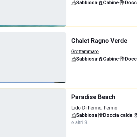
Sabbiosa
·
Cabine
·
Docci
Chalet Ragno Verde
Grottammare
Sabbiosa
·
Cabine
·
Docci
Paradise Beach
Lido Di Fermo, Fermo
Sabbiosa
·
Doccia calda
·
e altri 8…