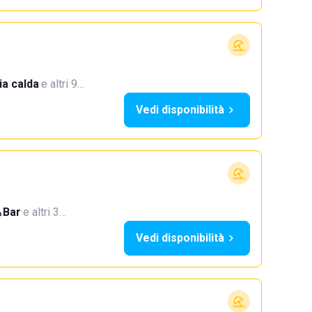
a calda
·
e altri 9…
Vedi disponibilità
Bar
·
e altri 3…
Vedi disponibilità