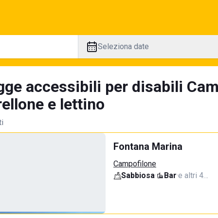
Seleziona date
ge accessibili per disabili Cam
llone e lettino
ti
Fontana Marina
Campofilone
Sabbiosa
·
Bar
·
e altri 4…