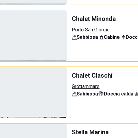
Chalet Minonda
Porto San Giorgio
Sabbiosa
·
Cabine
·
Docci
Chalet Ciaschí
Grottammare
Sabbiosa
·
Doccia calda
·
Stella Marina