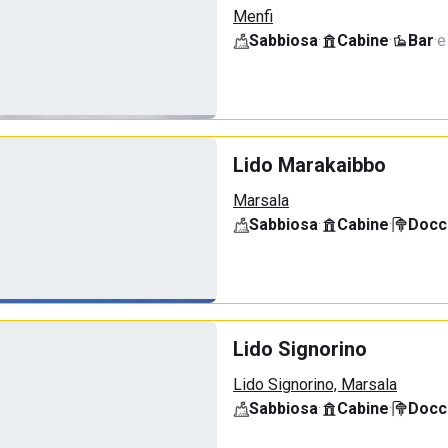
Menfi
Sabbiosa
·
Cabine
·
Bar
·
e
Lido Marakaibbo
Marsala
Sabbiosa
·
Cabine
·
Docci
Lido Signorino
Lido Signorino, Marsala
Sabbiosa
·
Cabine
·
Docci