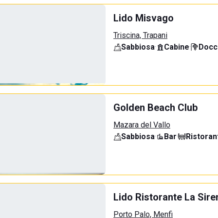
Lido Misvago
Triscina, Trapani
Sabbiosa
·
Cabine
·
Docci
Golden Beach Club
Mazara del Vallo
Sabbiosa
·
Bar
·
Ristoran
Lido Ristorante La Sire
Porto Palo, Menfi