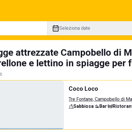
Seleziona date
gge attrezzate Campobello di M
llone e lettino in spiagge per 
ti
Coco Loco
Tre Fontane, Campobello di M
Sabbiosa
·
Bar
·
Ristoran