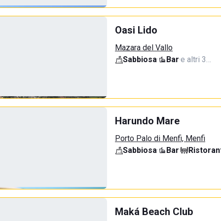
Oasi Lido
Mazara del Vallo
Sabbiosa
·
Bar
·
e altri 3…
Harundo Mare
Porto Palo di Menfi, Menfi
Sabbiosa
·
Bar
·
Ristoran
Maká Beach Club