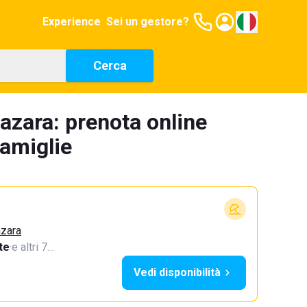
Experience
Sei un gestore?
Cerca
azara: prenota online
famiglie
azara
te
·
e altri 7…
Vedi disponibilità