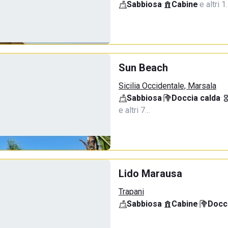
Sabbiosa
·
Cabine
·
e altri 1
Sun Beach
Sicilia Occidentale, Marsala
Sabbiosa
·
Doccia calda
·
e altri 7…
Lido Marausa
Trapani
Sabbiosa
·
Cabine
·
Docci