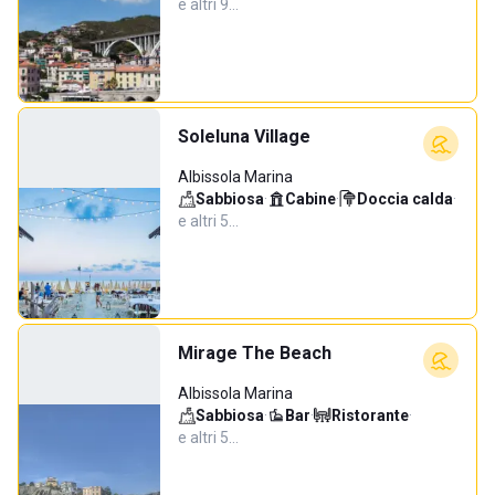
e altri 9…
Soleluna Village
Albissola Marina
Sabbiosa
·
Cabine
·
Doccia calda
·
e altri 5…
Mirage The Beach
Albissola Marina
Sabbiosa
·
Bar
·
Ristorante
·
e altri 5…