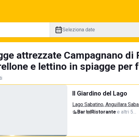
Seleziona date
gge attrezzate Campagnano di 
llone e lettino in spiagge per 
ti
Il Giardino del Lago
Lago Sabatino, Anguillara Saba
Bar
·
Ristorante
·
e altri 5…