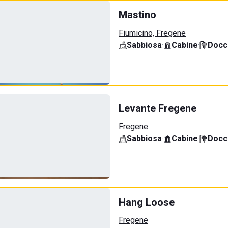
Mastino
Fiumicino, Fregene
Sabbiosa
·
Cabine
·
Docci
Levante Fregene
Fregene
Sabbiosa
·
Cabine
·
Docci
Hang Loose
Fregene