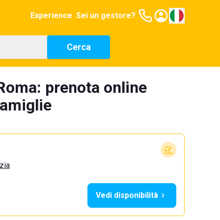
Experience
Sei un gestore?
Cerca
Roma: prenota online
famiglie
zia
Vedi disponibilità