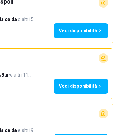
spoli
a calda
·
e altri 5…
Vedi disponibilità
Bar
·
e altri 11…
Vedi disponibilità
a calda
·
e altri 9…