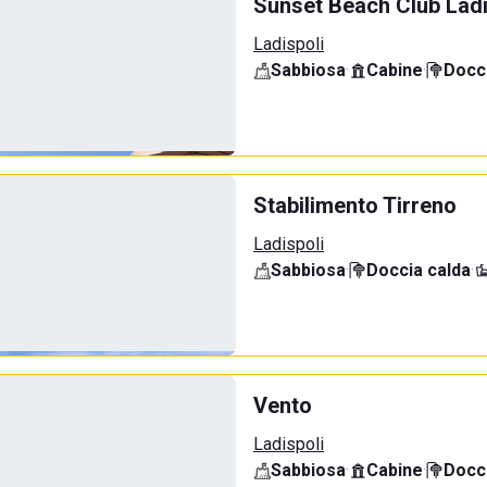
Sunset Beach Club Ladi
Ladispoli
Sabbiosa
·
Cabine
·
Docci
Stabilimento Tirreno
Ladispoli
Sabbiosa
·
Doccia calda
·
Vento
Ladispoli
Sabbiosa
·
Cabine
·
Docci