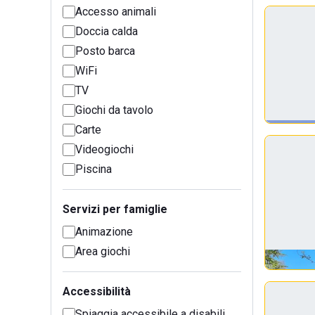
Accesso animali
Doccia calda
Posto barca
WiFi
TV
Giochi da tavolo
Carte
Videogiochi
Piscina
Servizi per famiglie
Animazione
Area giochi
Accessibilità
Spiaggia accessibile a disabili