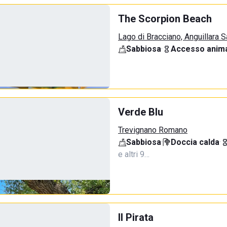
The Scorpion Beach
Lago di Bracciano, Anguillara 
Sabbiosa
·
Accesso anima
Verde Blu
Trevignano Romano
Sabbiosa
·
Doccia calda
·
e altri 9…
Il Pirata