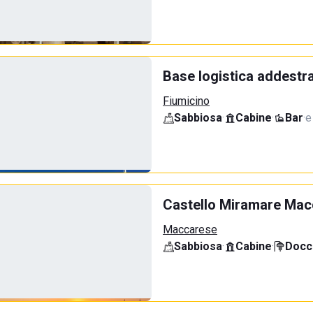
Base logistica addestr
Fiumicino
Sabbiosa
·
Cabine
·
Bar
·
e
Castello Miramare Mac
Maccarese
Sabbiosa
·
Cabine
·
Docci