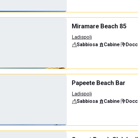
Miramare Beach 85
Ladispoli
Sabbiosa
·
Cabine
·
Docci
Papeete Beach Bar
Ladispoli
Sabbiosa
·
Cabine
·
Docci