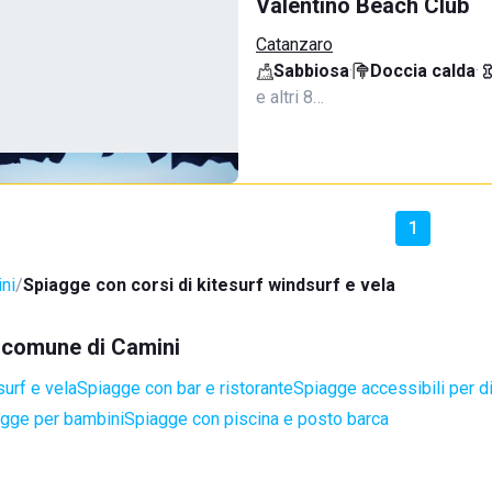
Valentino Beach Club
Catanzaro
Sabbiosa
·
Doccia calda
·
e altri 8…
1
ni
Spiagge con corsi di kitesurf windsurf e vela
l comune di Camini
surf e vela
Spiagge con bar e ristorante
Spiagge accessibili per di
gge per bambini
Spiagge con piscina e posto barca