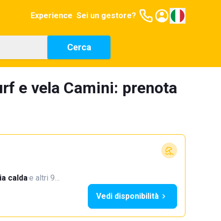
Experience
Sei un gestore?
Cerca
rf e vela Camini: prenota
a calda
·
e altri 9…
Vedi disponibilità