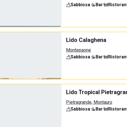
Sabbiosa
·
Bar
·
Ristoran
Lido Calaghena
Montepaone
Sabbiosa
·
Bar
·
Ristoran
Lido Tropical Pietragr
Pietragrande, Montauro
Sabbiosa
·
Bar
·
Ristoran