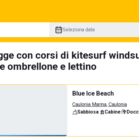
Seleziona date
gge con corsi di kitesurf windsu
e ombrellone e lettino
Blue Ice Beach
Caulonia Marina, Caulonia
Sabbiosa
·
Cabine
·
Docci