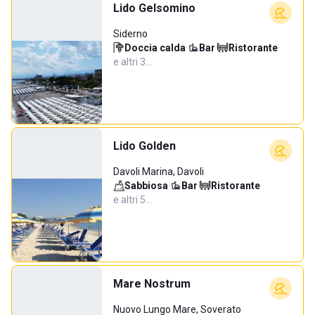
Lido Gelsomino
Siderno
Doccia calda
·
Bar
·
Ristorante
·
e altri 3…
Lido Golden
Davoli Marina, Davoli
Sabbiosa
·
Bar
·
Ristorante
·
e altri 5…
Mare Nostrum
Nuovo Lungo Mare, Soverato