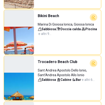
Bikini Beach
Marina Di Gioiosa Ionica, Gioiosa Ionica
Sabbiosa
·
Doccia calda
·
Piscina
·
e altri 9…
Trocadero Beach Club
Sant Andrea Apostolo Dello Ionio,
Sant'Andrea Apostolo Allo Ionio
Sabbiosa
·
Cabine
·
Bar
·
e altri 6…