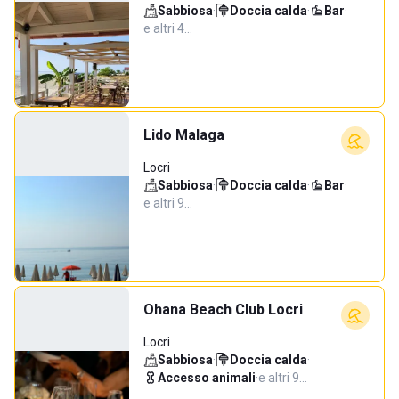
Sabbiosa
·
Doccia calda
·
Bar
·
e altri 4…
Lido Malaga
Locri
Sabbiosa
·
Doccia calda
·
Bar
·
e altri 9…
Ohana Beach Club Locri
Locri
Sabbiosa
·
Doccia calda
·
Accesso animali
·
e altri 9…