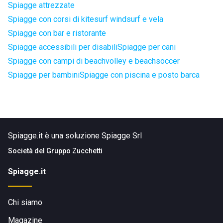
Spiagge attrezzate
Spiagge con corsi di kitesurf windsurf e vela
Spiagge con bar e ristorante
Spiagge accessibili per disabili
Spiagge per cani
Spiagge con campi di beachvolley e beachsoccer
Spiagge per bambini
Spiagge con piscina e posto barca
Spiagge.it è una soluzione Spiagge Srl
Società del
Gruppo Zucchetti
Spiagge.it
Chi siamo
Magazine