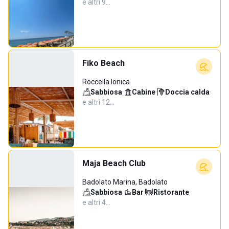
e altri 9…
Fiko Beach
Roccella Ionica
Sabbiosa
·
Cabine
·
Doccia calda
·
e altri 12…
Maja Beach Club
Badolato Marina, Badolato
Sabbiosa
·
Bar
·
Ristorante
·
e altri 4…