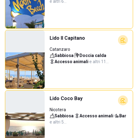
e altri 6…
Lido Il Capitano
Catanzaro
Sabbiosa
·
Doccia calda
·
Accesso animali
·
e altri 11…
Lido Coco Bay
Nicotera
Sabbiosa
·
Accesso animali
·
Bar
·
e altri 5…