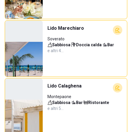
Lido Marechiaro
Soverato
Sabbiosa
·
Doccia calda
·
Bar
·
e altri 4…
Lido Calaghena
Montepaone
Sabbiosa
·
Bar
·
Ristorante
·
e altri 5…