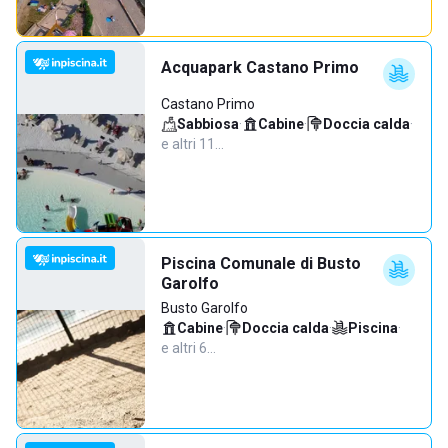
Acquapark Castano Primo
Castano Primo
Sabbiosa
·
Cabine
·
Doccia calda
·
e altri 11…
Piscina Comunale di Busto
Garolfo
Busto Garolfo
Cabine
·
Doccia calda
·
Piscina
·
e altri 6…