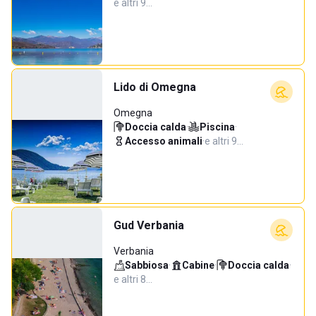
e altri 9…
Lido di Omegna
Omegna
Doccia calda
·
Piscina
·
Accesso animali
·
e altri 9…
Gud Verbania
Verbania
Sabbiosa
·
Cabine
·
Doccia calda
·
e altri 8…