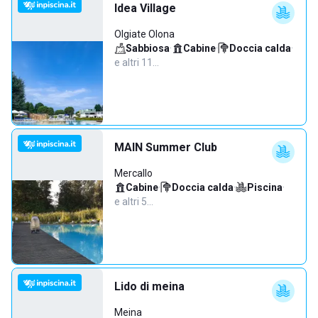
Idea Village
Olgiate Olona
Sabbiosa
·
Cabine
·
Doccia calda
·
e altri 11…
MAIN Summer Club
Mercallo
Cabine
·
Doccia calda
·
Piscina
·
e altri 5…
Lido di meina
Meina