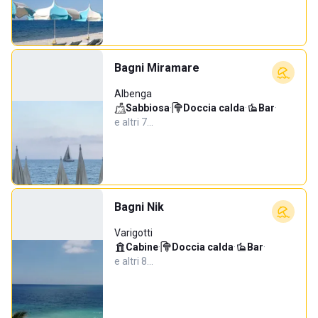
Bagni Miramare
Albenga
Sabbiosa
·
Doccia calda
·
Bar
·
e altri 7…
Bagni Nik
Varigotti
Cabine
·
Doccia calda
·
Bar
·
e altri 8…