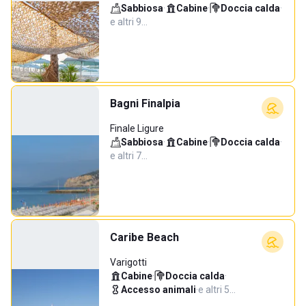
Sabbiosa
·
Cabine
·
Doccia calda
·
e altri 9…
Bagni Finalpia
Finale Ligure
Sabbiosa
·
Cabine
·
Doccia calda
·
e altri 7…
Caribe Beach
Varigotti
Cabine
·
Doccia calda
·
Accesso animali
·
e altri 5…