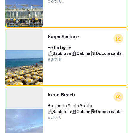
e altri 8…
Bagni Sartore
Pietra Ligure
Sabbiosa
·
Cabine
·
Doccia calda
·
e altri 8…
Irene Beach
Borghetto Santo Spirito
Sabbiosa
·
Cabine
·
Doccia calda
·
e altri 9…