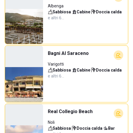
Albenga
Sabbiosa
·
Cabine
·
Doccia calda
·
e altri 6…
Bagni Al Saraceno
Varigotti
Sabbiosa
·
Cabine
·
Doccia calda
·
e altri 6…
Real Collegio Beach
Noli
Sabbiosa
·
Doccia calda
·
Bar
·