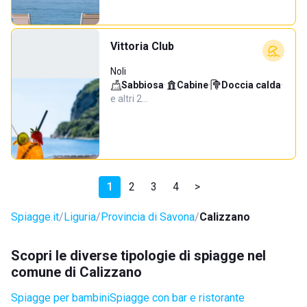
Vittoria Club
Noli
Sabbiosa
·
Cabine
·
Doccia calda
·
e altri 2…
1
2
3
4
>
Spiagge.it
Liguria
Provincia di Savona
Calizzano
Scopri le diverse tipologie di spiagge nel
comune di Calizzano
Spiagge per bambini
Spiagge con bar e ristorante