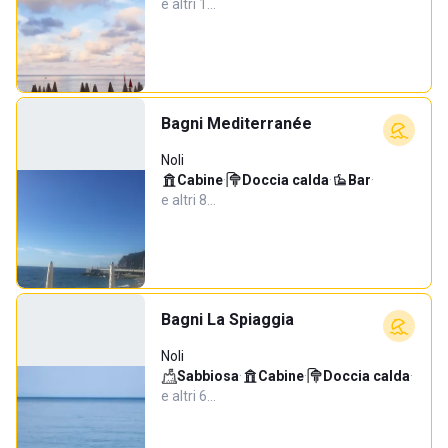
e altri 1…
Bagni Mediterranée
Noli
Cabine
·
Doccia calda
·
Bar
·
e altri 8…
Bagni La Spiaggia
Noli
Sabbiosa
·
Cabine
·
Doccia calda
·
e altri 6…