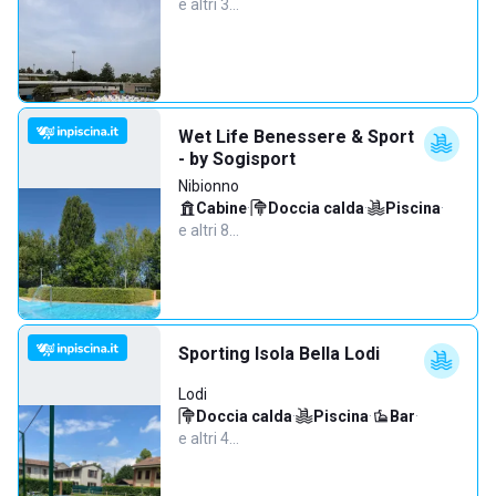
e altri 3…
Wet Life Benessere & Sport
- by Sogisport
Nibionno
Cabine
·
Doccia calda
·
Piscina
·
e altri 8…
Sporting Isola Bella Lodi
Lodi
Doccia calda
·
Piscina
·
Bar
·
e altri 4…