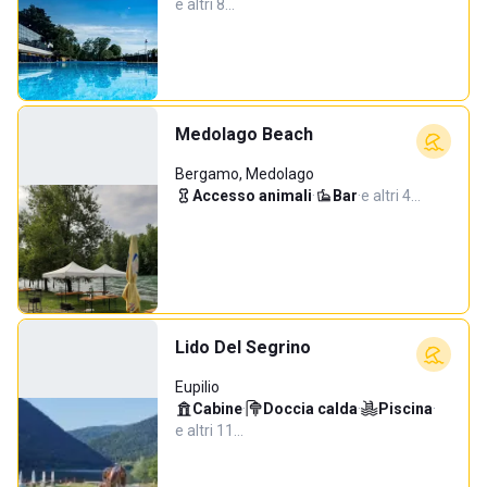
e altri 8…
Medolago Beach
Bergamo, Medolago
Accesso animali
·
Bar
·
e altri 4…
Lido Del Segrino
Eupilio
Cabine
·
Doccia calda
·
Piscina
·
e altri 11…