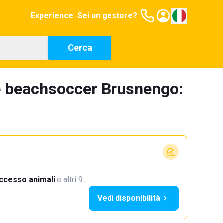
Experience
Sei un gestore?
Cerca
e beachsoccer Brusnengo:
ccesso animali
·
e altri 9…
Vedi disponibilità