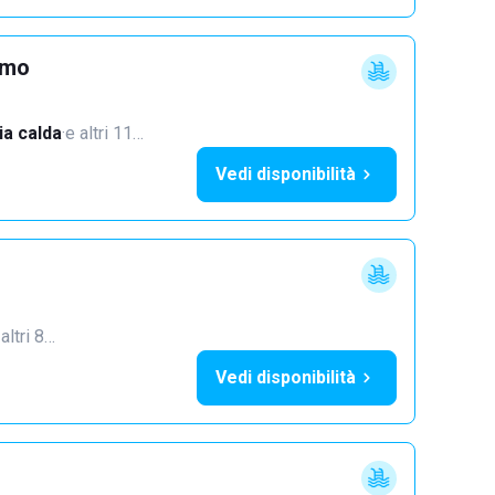
imo
a calda
·
e altri 11…
Vedi disponibilità
 altri 8…
Vedi disponibilità