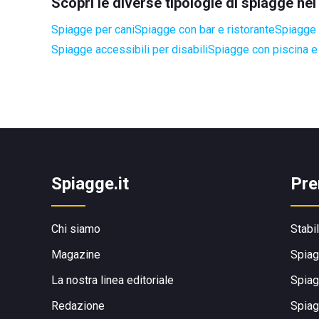
Scopri le diverse tipologie di spiagge n
Spiagge per cani
Spiagge con bar e ristorante
Spiagge 
Spiagge accessibili per disabili
Spiagge con piscina e
Spiagge.it
Pre
Chi siamo
Stabi
Magazine
Spiag
La nostra linea editoriale
Spiag
Redazione
Spiag