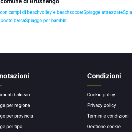
el comune di Brusnengo
con campi di beachvolley e beachsoccer
Spiagge attrezzate
Spia
 posto barca
Spiagge per bambini
notazioni
Condizioni
limenti balneari
Cookie policy
ge per regione
Privacy policy
ge per provincia
Termini e condizioni
ge per tipo
Gestione cookie