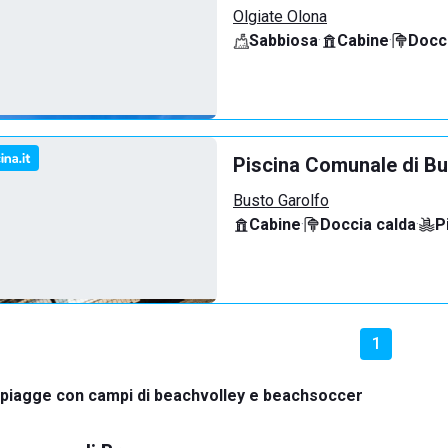
Olgiate Olona
Sabbiosa
·
Cabine
·
Docci
Piscina Comunale di Bu
Busto Garolfo
Cabine
·
Doccia calda
·
P
1
piagge con campi di beachvolley e beachsoccer