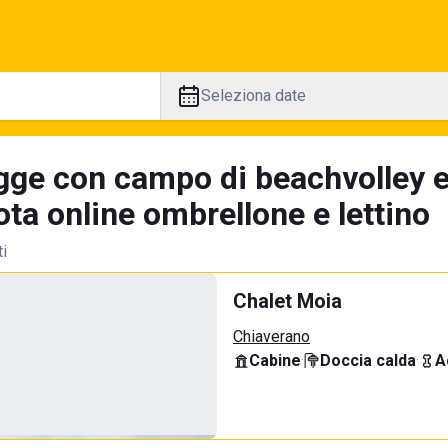
Seleziona date
gge con campo di beachvolley 
ta online ombrellone e lettino
ti
Chalet Moia
Chiaverano
Cabine
·
Doccia calda
·
A