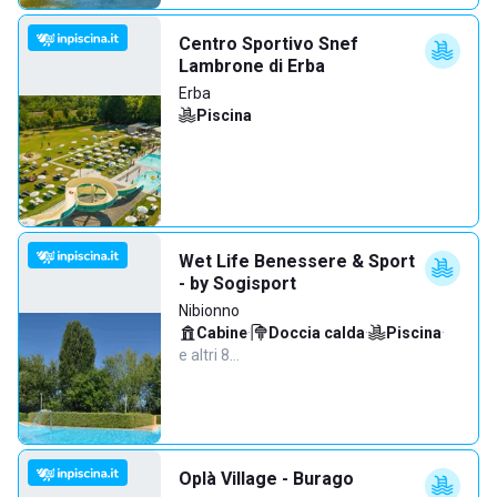
Centro Sportivo Snef
Lambrone di Erba
Erba
Piscina
Wet Life Benessere & Sport
- by Sogisport
Nibionno
Cabine
·
Doccia calda
·
Piscina
·
e altri 8…
Oplà Village - Burago