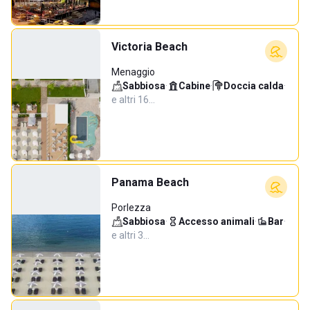
Victoria Beach
Menaggio
Sabbiosa
·
Cabine
·
Doccia calda
·
e altri 16…
Panama Beach
Porlezza
Sabbiosa
·
Accesso animali
·
Bar
·
e altri 3…