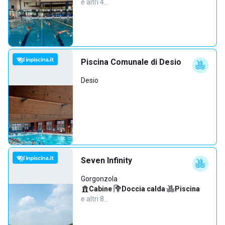
e altri 4…
Piscina Comunale di Desio
Desio
Seven Infinity
Gorgonzola
Cabine
·
Doccia calda
·
Piscina
·
e altri 8…