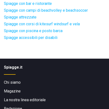
Spiagge con bar e ristorante
Spiagge con campi di beachvolley e beachsoccer
Spiagge attrezzate
Spiagge con corsi di kitesurf windsurf e vela
Spiagge con piscina e posto barca
Spiagge accessibili per disabili
Spiagge.it
Chi siamo
Magazine
La nostra linea editoriale
Redazione