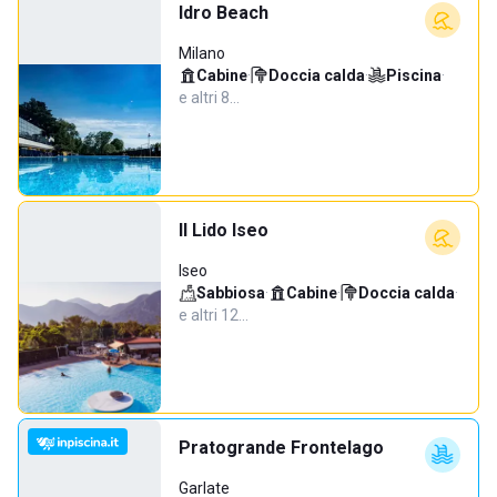
Idro Beach
Milano
Cabine
·
Doccia calda
·
Piscina
·
e altri 8…
Il Lido Iseo
Iseo
Sabbiosa
·
Cabine
·
Doccia calda
·
e altri 12…
Pratogrande Frontelago
Garlate