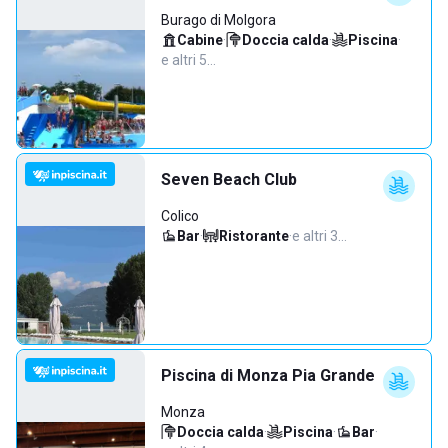
Burago di Molgora
Cabine
·
Doccia calda
·
Piscina
·
e altri 5…
Seven Beach Club
Colico
Bar
·
Ristorante
·
e altri 3…
Piscina di Monza Pia Grande
Monza
Doccia calda
·
Piscina
·
Bar
·