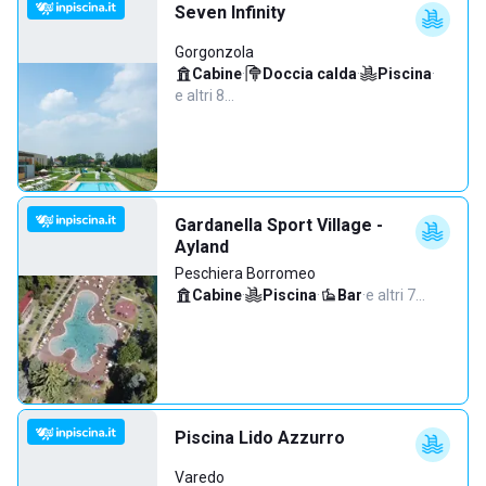
Seven Infinity
Gorgonzola
Cabine
·
Doccia calda
·
Piscina
·
e altri 8…
Gardanella Sport Village -
Ayland
Peschiera Borromeo
Cabine
·
Piscina
·
Bar
·
e altri 7…
Piscina Lido Azzurro
Varedo