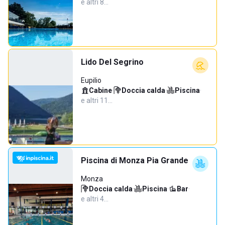
e altri 8…
Lido Del Segrino
Eupilio
Cabine
·
Doccia calda
·
Piscina
·
e altri 11…
Piscina di Monza Pia Grande
Monza
Doccia calda
·
Piscina
·
Bar
·
e altri 4…