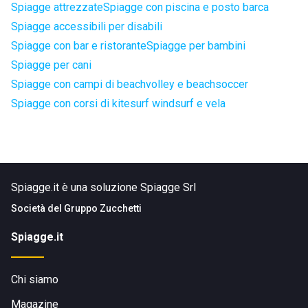
Spiagge attrezzate
Spiagge con piscina e posto barca
Spiagge accessibili per disabili
Spiagge con bar e ristorante
Spiagge per bambini
Spiagge per cani
Spiagge con campi di beachvolley e beachsoccer
Spiagge con corsi di kitesurf windsurf e vela
Spiagge.it è una soluzione Spiagge Srl
Società del
Gruppo Zucchetti
Spiagge.it
Chi siamo
Magazine