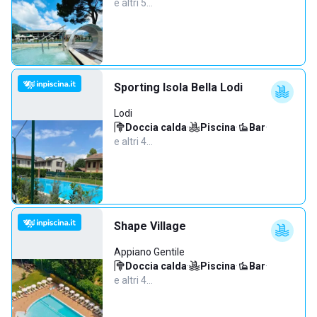
e altri 5…
Sporting Isola Bella Lodi
Lodi
Doccia calda
·
Piscina
·
Bar
·
e altri 4…
Shape Village
Appiano Gentile
Doccia calda
·
Piscina
·
Bar
·
e altri 4…