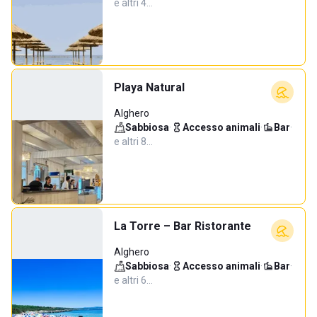
e altri 4…
Playa Natural
Alghero
Sabbiosa
·
Accesso animali
·
Bar
·
e altri 8…
La Torre – Bar Ristorante
Alghero
Sabbiosa
·
Accesso animali
·
Bar
·
e altri 6…