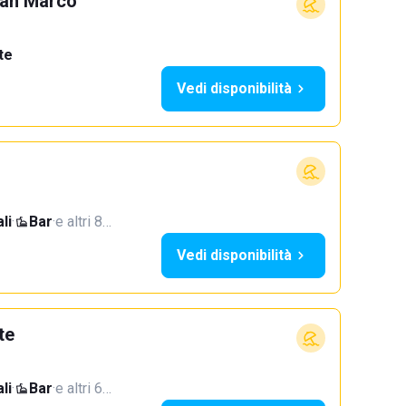
San Marco
te
Vedi disponibilità
li
·
Bar
·
e altri 8…
Vedi disponibilità
te
li
·
Bar
·
e altri 6…