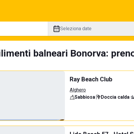
Seleziona date
limenti balneari Bonorva: preno
Ray Beach Club
Alghero
Sabbiosa
·
Doccia calda
·