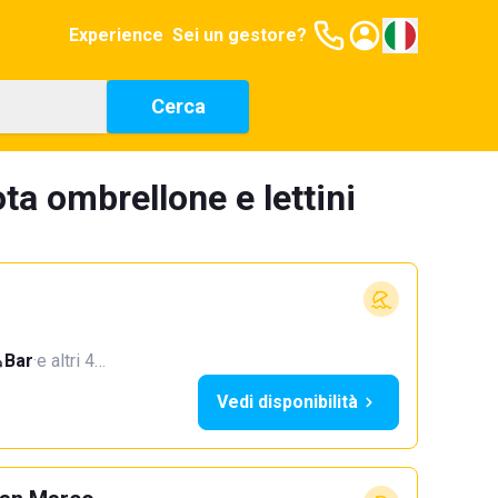
Experience
Sei un gestore?
Cerca
ta ombrellone e lettini
Bar
·
e altri 4…
Vedi disponibilità