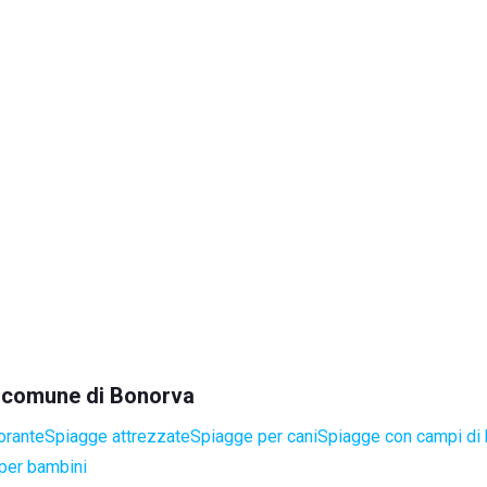
el comune di Bonorva
orante
Spiagge attrezzate
Spiagge per cani
Spiagge con campi di
per bambini