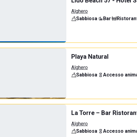
Lido Beach 57 - Hotel 
Alghero
Sabbiosa
·
Bar
·
Ristoran
Playa Natural
Alghero
Sabbiosa
·
Accesso anima
La Torre – Bar Ristoran
Alghero
Sabbiosa
·
Accesso anima