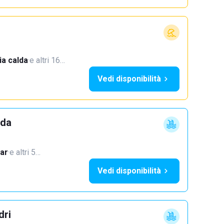
a calda
·
e altri 16…
Vedi disponibilità
dda
ar
·
e altri 5…
Vedi disponibilità
dri