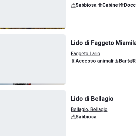
Sabbiosa
·
Cabine
·
Docci
Lido di Faggeto Miamil
Faggeto Lario
Accesso animali
·
Bar
·
R
Lido di Bellagio
Bellagio, Bellagio
Sabbiosa