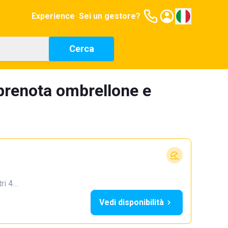
Experience
Sei un gestore?
Cerca
 prenota ombrellone e
tri 4…
Vedi disponibilità