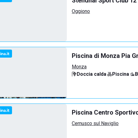
Stendhal Sport Club 12
Oggiono
Piscina di Monza Pia G
Monza
Doccia calda
·
Piscina
·
B
Piscina Centro Sportiv
Cernusco sul Naviglio