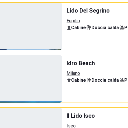
Lido Del Segrino
Eupilio
Cabine
·
Doccia calda
·
P
Idro Beach
Milano
Cabine
·
Doccia calda
·
P
Il Lido Iseo
Iseo