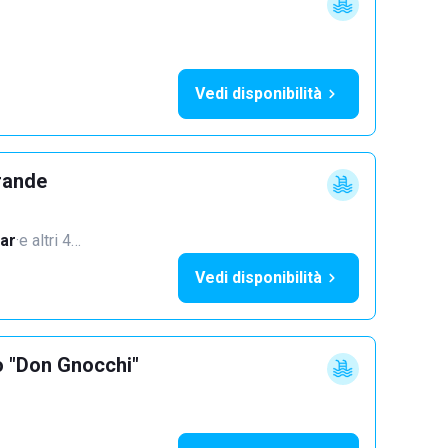
Vedi disponibilità
rande
ar
·
e altri 4…
Vedi disponibilità
o "Don Gnocchi"