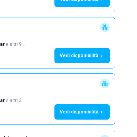
ar
·
e altri 9…
Vedi disponibilità
ar
·
e altri 3…
Vedi disponibilità