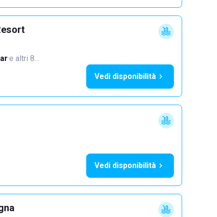
Resort
ar
·
e altri 8…
Vedi disponibilità
Vedi disponibilità
ogna