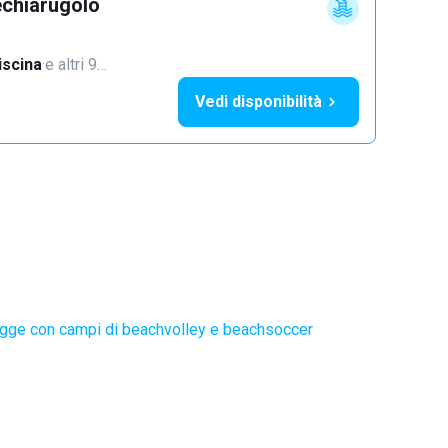
echiarugolo
iscina
·
e altri 9…
Vedi disponibilità
gge con campi di beachvolley e beachsoccer