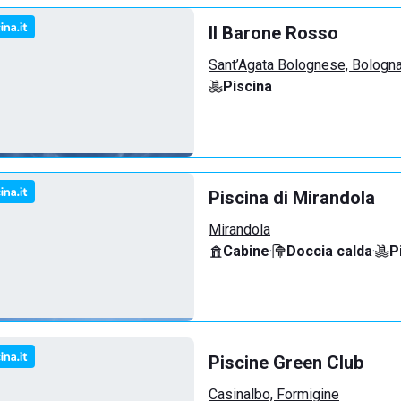
Il Barone Rosso
Sant’Agata Bolognese, Bologn
Piscina
Piscina di Mirandola
Mirandola
Cabine
·
Doccia calda
·
P
Piscine Green Club
Casinalbo, Formigine