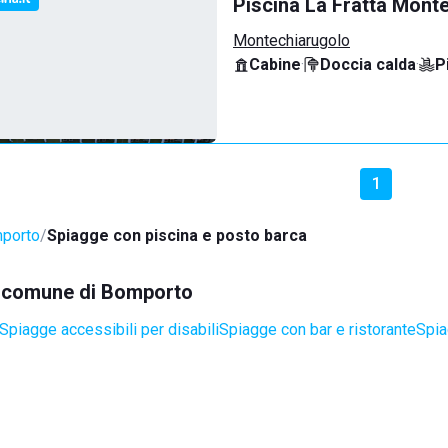
Piscina La Fratta Mont
Montechiarugolo
Cabine
·
Doccia calda
·
P
1
porto
Spiagge con piscina e posto barca
el comune di Bomporto
Spiagge accessibili per disabili
Spiagge con bar e ristorante
Spia