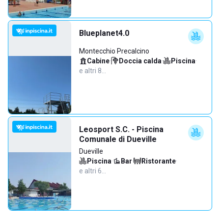
Blueplanet4.0
Montecchio Precalcino
Cabine
·
Doccia calda
·
Piscina
·
e altri 8…
Leosport S.C. - Piscina
Comunale di Dueville
Dueville
Piscina
·
Bar
·
Ristorante
·
e altri 6…