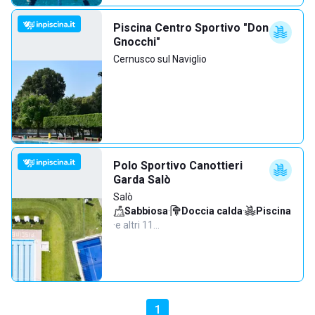
Piscina Centro Sportivo "Don
Gnocchi"
Cernusco sul Naviglio
Polo Sportivo Canottieri
Garda Salò
Salò
Sabbiosa
·
Doccia calda
·
Piscina
·
e altri 11…
1