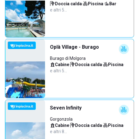
Doccia calda
·
Piscina
·
Bar
·
e altri 5…
Oplà Village - Burago
Burago di Molgora
Cabine
·
Doccia calda
·
Piscina
·
e altri 5…
Seven Infinity
Gorgonzola
Cabine
·
Doccia calda
·
Piscina
·
e altri 8…