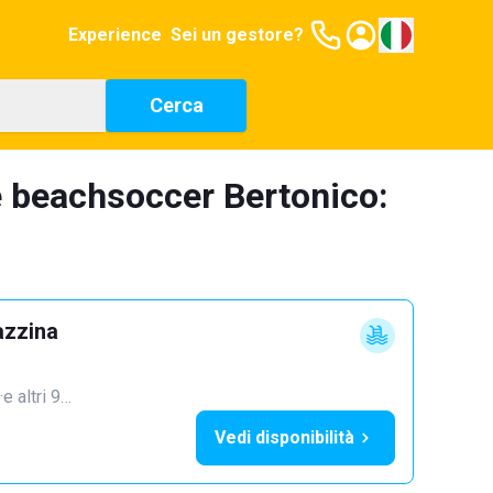
Experience
Sei un gestore?
Cerca
e beachsoccer Bertonico:
azzina
·
e altri 9…
Vedi disponibilità