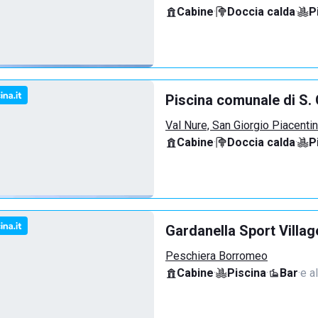
Cabine
·
Doccia calda
·
P
Piscina comunale di S. 
Val Nure, San Giorgio Piacenti
Cabine
·
Doccia calda
·
P
Gardanella Sport Villag
Peschiera Borromeo
Cabine
·
Piscina
·
Bar
·
e al