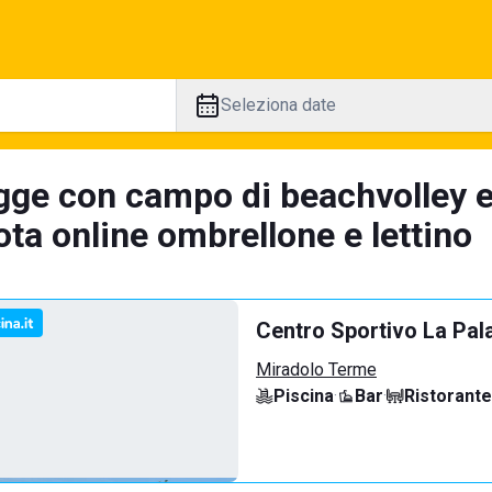
Seleziona date
gge con campo di beachvolley 
ta online ombrellone e lettino
Centro Sportivo La Pal
Miradolo Terme
Piscina
·
Bar
·
Ristorante