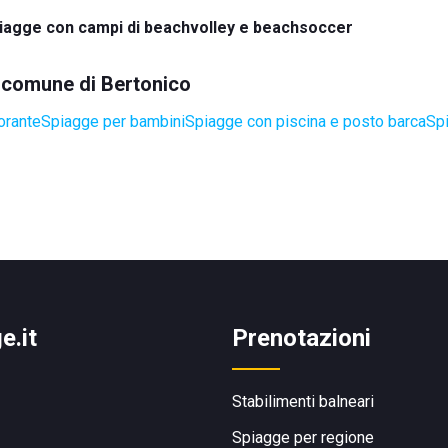
iagge con campi di beachvolley e beachsoccer
l comune di Bertonico
orante
Spiagge per bambini
Spiagge con piscina e posto barca
Sp
e.it
Prenotazioni
Stabilimenti balneari
Spiagge per regione