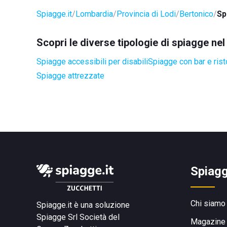
Spiagge.it
Lombardia
Provincia di Lodi
Bertonico
Sp
Scopri le diverse tipologie di spiagge ne
Spiagge accessibili per disabili
Spiagge con bar e rist
Spiagge attrezzate
Spiagg
Chi siamo
Spiagge.it è una soluzione
Spiagge Srl
Società del
Magazine