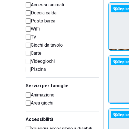
Accesso animali
Doccia calda
Posto barca
WiFi
TV
Giochi da tavolo
Carte
Videogiochi
Piscina
Servizi per famiglie
Animazione
Area giochi
Accessibilità
Spiaggia accessibile a disabili