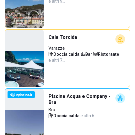
e altri 9…
Cala Torcida
Varazze
Doccia calda
·
Bar
·
Ristorante
·
e altri 7…
Piscine Acqua e Company -
Bra
Bra
Doccia calda
·
e altri 6…