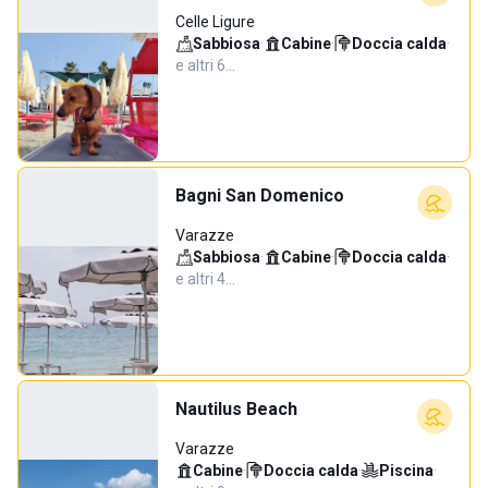
Celle Ligure
Sabbiosa
·
Cabine
·
Doccia calda
·
e altri 6…
Bagni San Domenico
Varazze
Sabbiosa
·
Cabine
·
Doccia calda
·
e altri 4…
Nautilus Beach
Varazze
Cabine
·
Doccia calda
·
Piscina
·