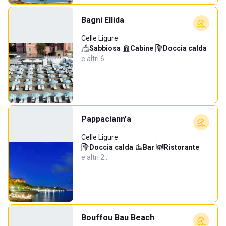
Bagni Ellida
Celle Ligure
Sabbiosa
·
Cabine
·
Doccia calda
·
e altri 6…
Pappaciann'a
Celle Ligure
Doccia calda
·
Bar
·
Ristorante
·
e altri 2…
Bouffou Bau Beach