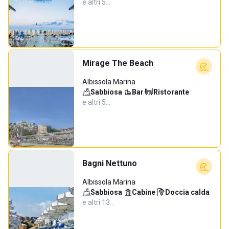
e altri 5…
Mirage The Beach
Albissola Marina
Sabbiosa
·
Bar
·
Ristorante
·
e altri 5…
Bagni Nettuno
Albissola Marina
Sabbiosa
·
Cabine
·
Doccia calda
·
e altri 13…