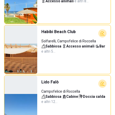
Accesso animali
·
e altri 8…
Habibi Beach Club
Solfarelli, Campofelice di Roccella
Sabbiosa
·
Accesso animali
·
Bar
·
e altri 5…
Lido Falò
Campofelice di Roccella
Sabbiosa
·
Cabine
·
Doccia calda
·
e altri 12…