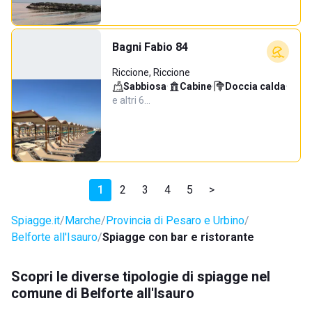
Bagni Fabio 84
Riccione, Riccione
Sabbiosa
·
Cabine
·
Doccia calda
·
e altri 6…
1
2
3
4
5
>
Spiagge.it
Marche
Provincia di Pesaro e Urbino
Belforte all'Isauro
Spiagge con bar e ristorante
Scopri le diverse tipologie di spiagge nel
comune di Belforte all'Isauro