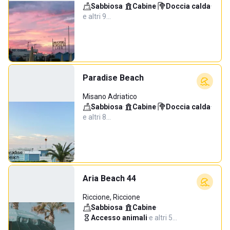
Sabbiosa
·
Cabine
·
Doccia calda
·
e altri 9…
Paradise Beach
Misano Adriatico
Sabbiosa
·
Cabine
·
Doccia calda
·
e altri 8…
Aria Beach 44
Riccione, Riccione
Sabbiosa
·
Cabine
·
Accesso animali
·
e altri 5…