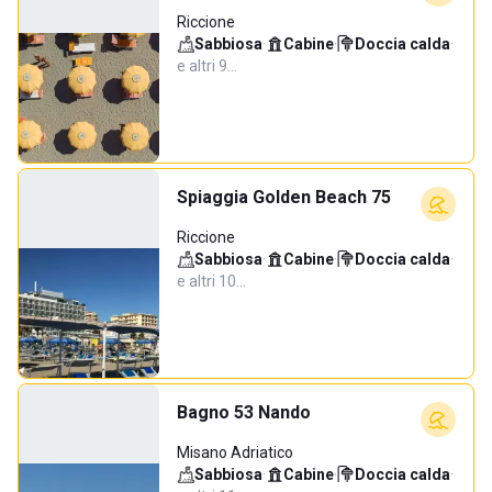
Riccione
Sabbiosa
·
Cabine
·
Doccia calda
·
e altri 9…
Spiaggia Golden Beach 75
Riccione
Sabbiosa
·
Cabine
·
Doccia calda
·
e altri 10…
Bagno 53 Nando
Misano Adriatico
Sabbiosa
·
Cabine
·
Doccia calda
·