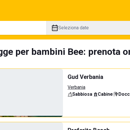
Seleziona date
gge per bambini Bee: prenota on
Gud Verbania
Verbania
Sabbiosa
·
Cabine
·
Docci