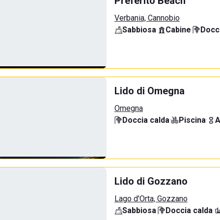
Preferito Beach
Verbania, Cannobio
Sabbiosa
·
Cabine
·
Docci
Lido di Omegna
Omegna
Doccia calda
·
Piscina
·
A
Lido di Gozzano
Lago d'Orta, Gozzano
Sabbiosa
·
Doccia calda
·