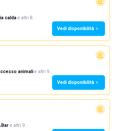
a calda
·
e altri 8…
Vedi disponibilità
ccesso animali
·
e altri 9…
Vedi disponibilità
Bar
·
e altri 9…