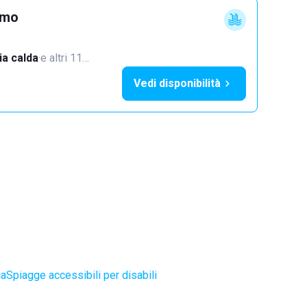
imo
a calda
·
e altri 11…
Vedi disponibilità
ca
Spiagge accessibili per disabili