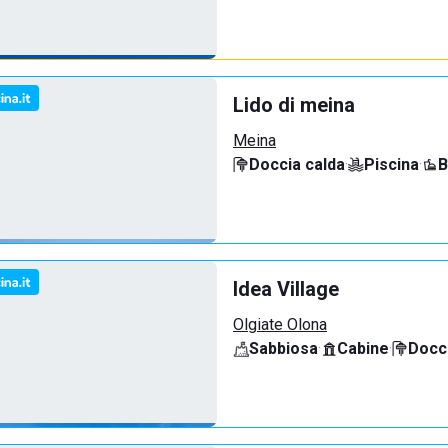
Lido di meina
Meina
Doccia calda
·
Piscina
·
B
Idea Village
Olgiate Olona
Sabbiosa
·
Cabine
·
Docci