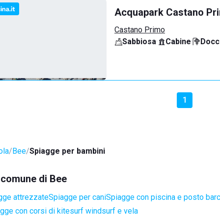
Acquapark Castano Pr
Castano Primo
Sabbiosa
·
Cabine
·
Docci
1
ola
Bee
Spiagge per bambini
l comune di Bee
gge attrezzate
Spiagge per cani
Spiagge con piscina e posto bar
gge con corsi di kitesurf windsurf e vela