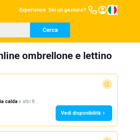
Experience
Sei un gestore?
Cerca
line ombrellone e lettino
a calda
·
e altri 8…
Vedi disponibilità