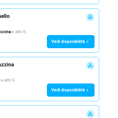
ello
iscina
·
e altri 6…
Vedi disponibilità
azzina
·
e altri 9…
Vedi disponibilità