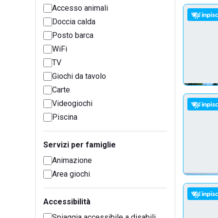
Accesso animali
Doccia calda
Posto barca
WiFi
TV
Giochi da tavolo
Carte
Videogiochi
Piscina
Servizi per famiglie
Animazione
Area giochi
Accessibilità
Spiaggia accessibile a disabili