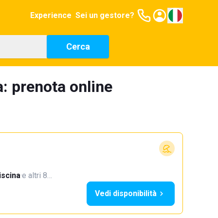
Experience
Sei un gestore?
Cerca
: prenota online
iscina
·
e altri 8…
Vedi disponibilità