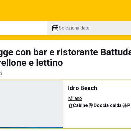
Seleziona date
gge con bar e ristorante Battuda
llone e lettino
ti
Idro Beach
Milano
Cabine
·
Doccia calda
·
P