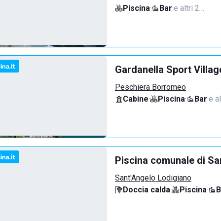
Piscina
·
Bar
·
e altri 2…
Gardanella Sport Villag
Peschiera Borromeo
Cabine
·
Piscina
·
Bar
·
e al
Piscina comunale di Sa
Sant'Angelo Lodigiano
Doccia calda
·
Piscina
·
B