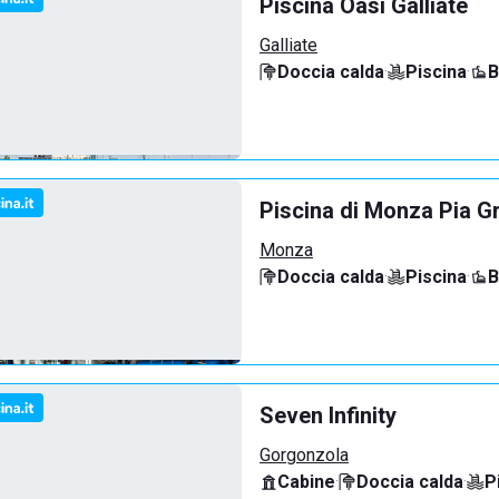
Piscina Oasi Galliate
Galliate
Doccia calda
·
Piscina
·
B
Piscina di Monza Pia G
Monza
Doccia calda
·
Piscina
·
B
Seven Infinity
Gorgonzola
Cabine
·
Doccia calda
·
P