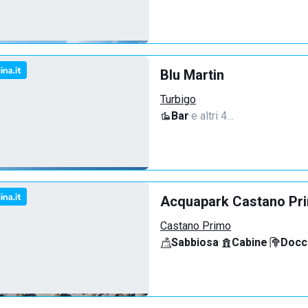
Blu Martin
Turbigo
Bar
·
e altri 4…
Acquapark Castano Pr
Castano Primo
Sabbiosa
·
Cabine
·
Docci