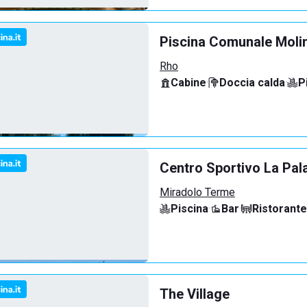
Piscina Comunale Molin
Rho
Cabine
·
Doccia calda
·
P
Centro Sportivo La Pal
Miradolo Terme
Piscina
·
Bar
·
Ristorante
The Village