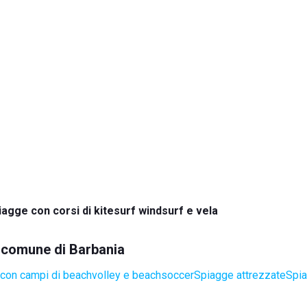
iagge con corsi di kitesurf windsurf e vela
l comune di Barbania
con campi di beachvolley e beachsoccer
Spiagge attrezzate
Spia