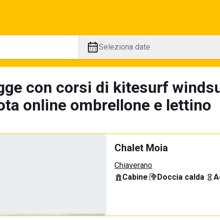
Seleziona date
ge con corsi di kitesurf windsu
ta online ombrellone e lettino
Chalet Moia
Chiaverano
Cabine
·
Doccia calda
·
A