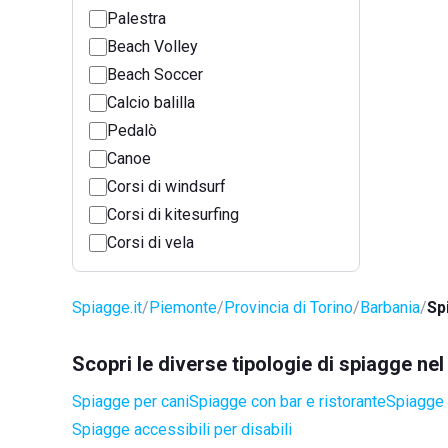
Palestra
Beach Volley
Beach Soccer
Calcio balilla
Pedalò
Canoe
Corsi di windsurf
Corsi di kitesurfing
Corsi di vela
Spiagge.it
Piemonte
Provincia di Torino
Barbania
Sp
Scopri le diverse tipologie di spiagge ne
Spiagge per cani
Spiagge con bar e ristorante
Spiagge 
Spiagge accessibili per disabili