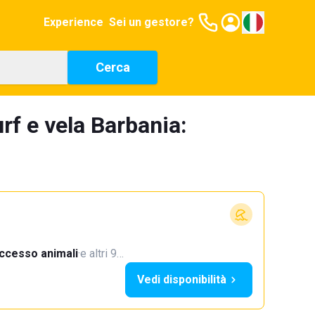
Experience
Sei un gestore?
Cerca
rf e vela Barbania:
ccesso animali
·
e altri 9…
Vedi disponibilità