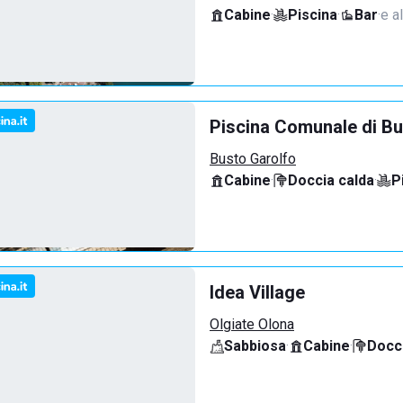
Cabine
·
Piscina
·
Bar
·
e al
Piscina Comunale di Bu
Busto Garolfo
Cabine
·
Doccia calda
·
P
Idea Village
Olgiate Olona
Sabbiosa
·
Cabine
·
Docci