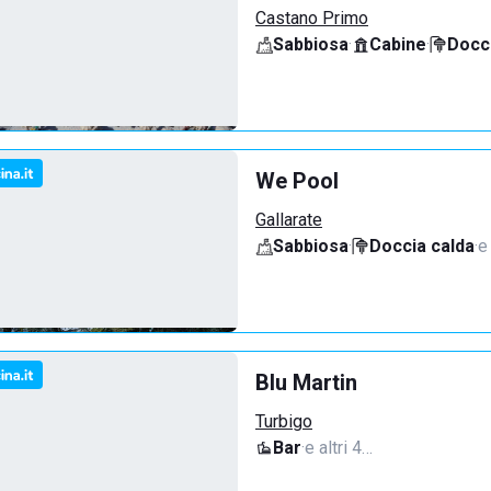
Castano Primo
Sabbiosa
·
Cabine
·
Docci
We Pool
Gallarate
Sabbiosa
·
Doccia calda
·
e
Blu Martin
Turbigo
Bar
·
e altri 4…