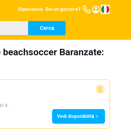
Experience
Sei un gestore?
Cerca
e beachsoccer Baranzate:
tri 4…
Vedi disponibilità