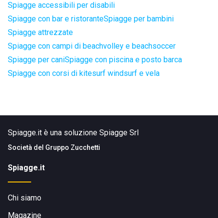
Spiagge accessibili per disabili
Spiagge con bar e ristorante
Spiagge per bambini
Spiagge attrezzate
Spiagge con campi di beachvolley e beachsoccer
Spiagge per cani
Spiagge con piscina e posto barca
Spiagge con corsi di kitesurf windsurf e vela
Spiagge.it è una soluzione Spiagge Srl
Società del
Gruppo Zucchetti
Spiagge.it
Chi siamo
Magazine