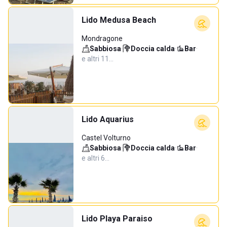
Lido Medusa Beach
Mondragone
Sabbiosa
·
Doccia calda
·
Bar
·
e altri 11…
Lido Aquarius
Castel Volturno
Sabbiosa
·
Doccia calda
·
Bar
·
e altri 6…
Lido Playa Paraiso