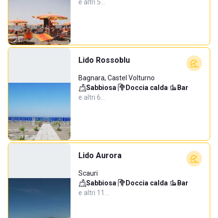
e altri 5…
Lido Rossoblu
Bagnara, Castel Volturno
Sabbiosa
·
Doccia calda
·
Bar
·
e altri 6…
Lido Aurora
Scauri
Sabbiosa
·
Doccia calda
·
Bar
·
e altri 11…