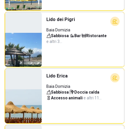
Lido dei Pigri
Baia Domizia
Sabbiosa
·
Bar
·
Ristorante
·
e altri 3…
Lido Erica
Baia Domizia
Sabbiosa
·
Doccia calda
·
Accesso animali
·
e altri 11…