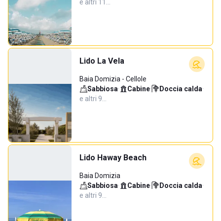
e altri 11…
Lido La Vela
Baia Domizia - Cellole
Sabbiosa
·
Cabine
·
Doccia calda
·
e altri 9…
Lido Haway Beach
Baia Domizia
Sabbiosa
·
Cabine
·
Doccia calda
·
e altri 9…