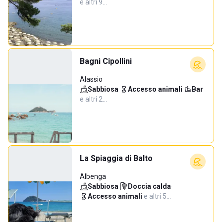
e altri 9…
Bagni Cipollini
Alassio
Sabbiosa
·
Accesso animali
·
Bar
·
e altri 2…
La Spiaggia di Balto
Albenga
Sabbiosa
·
Doccia calda
·
Accesso animali
·
e altri 5…