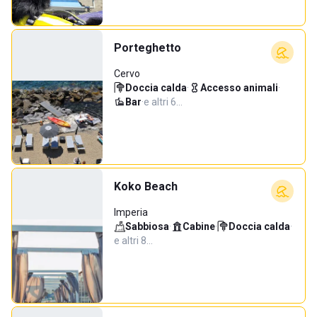
Porteghetto
Cervo
Doccia calda
·
Accesso animali
·
Bar
·
e altri 6…
Koko Beach
Imperia
Sabbiosa
·
Cabine
·
Doccia calda
·
e altri 8…