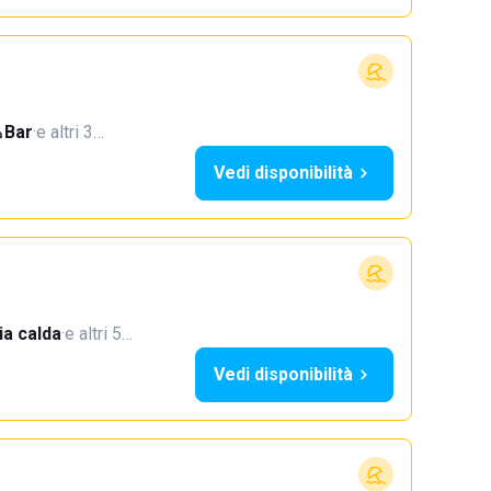
Bar
·
e altri 3…
Vedi disponibilità
a calda
·
e altri 5…
Vedi disponibilità