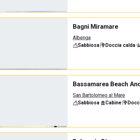
Bagni Miramare
Albenga
Sabbiosa
·
Doccia calda
·
Bassamarea Beach And
San Bartolomeo al Mare
Sabbiosa
·
Cabine
·
Docci