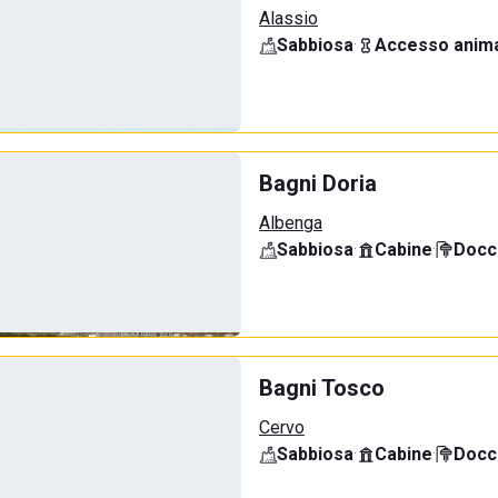
Alassio
Sabbiosa
·
Accesso anima
Bagni Doria
Albenga
Sabbiosa
·
Cabine
·
Docci
Bagni Tosco
Cervo
Sabbiosa
·
Cabine
·
Docci