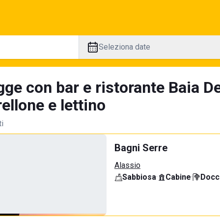
Seleziona date
ge con bar e ristorante Baia De
llone e lettino
ti
Bagni Serre
Alassio
Sabbiosa
·
Cabine
·
Docci