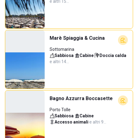
e altri 15…
Marè Spiaggia & Cucina
Sottomarina
Sabbiosa
·
Cabine
·
Doccia calda
·
e altri 14…
Bagno Azzurra Boccasette
Porto Tolle
Sabbiosa
·
Cabine
·
Accesso animali
·
e altri 9…