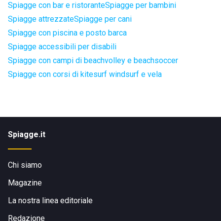
Spiagge con bar e ristorante
Spiagge per bambini
Spiagge attrezzate
Spiagge per cani
Spiagge con piscina e posto barca
Spiagge accessibili per disabili
Spiagge con campi di beachvolley e beachsoccer
Spiagge con corsi di kitesurf windsurf e vela
Spiagge.it
Chi siamo
Magazine
La nostra linea editoriale
Redazione