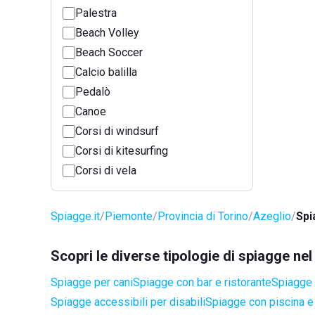
Palestra
Beach Volley
Beach Soccer
Calcio balilla
Pedalò
Canoe
Corsi di windsurf
Corsi di kitesurfing
Corsi di vela
Spiagge.it
Piemonte
Provincia di Torino
Azeglio
Spi
Scopri le diverse tipologie di spiagge ne
Spiagge per cani
Spiagge con bar e ristorante
Spiagge 
Spiagge accessibili per disabili
Spiagge con piscina e