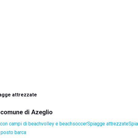
agge attrezzate
l comune di Azeglio
con campi di beachvolley e beachsoccer
Spiagge attrezzate
Spia
 posto barca