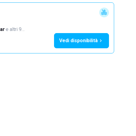
ar
·
e altri 9…
Vedi disponibilità