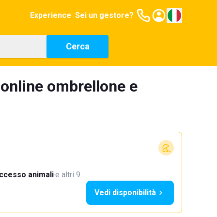
Experience
Sei un gestore?
Cerca
 online ombrellone e
ccesso animali
·
e altri 9…
Vedi disponibilità