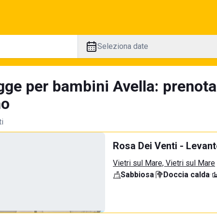
Seleziona date
gge per bambini Avella: prenota
no
ti
Rosa Dei Venti - Levant
Vietri sul Mare, Vietri sul Mare
Sabbiosa
·
Doccia calda
·