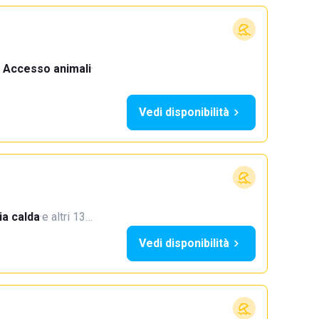
Accesso animali
·
Vedi disponibilità
a calda
·
e altri 13…
Vedi disponibilità