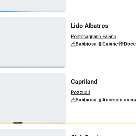
Lido Albatros
Pontecagnano Faiano
Sabbiosa
·
Cabine
·
Docci
Capriland
Pozzuoli
Sabbiosa
·
Accesso anima