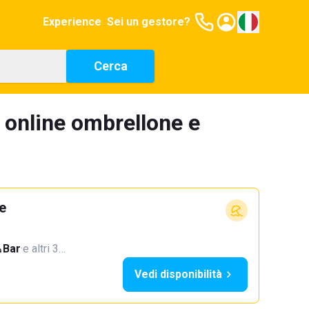
Experience
Sei un gestore?
Cerca
 online ombrellone e
e
Bar
·
e altri 3…
Vedi disponibilità