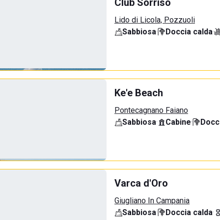
Club Sorriso
Lido di Licola, Pozzuoli
Sabbiosa
·
Doccia calda
·
Ke'e Beach
Pontecagnano Faiano
Sabbiosa
·
Cabine
·
Docci
Varca d'Oro
Giugliano In Campania
Sabbiosa
·
Doccia calda
·