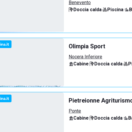
Benevento
Doccia calda
·
Piscina
·
B
Olimpia Sport
Nocera Inferiore
Cabine
·
Doccia calda
·
P
Pietreionne Agriturism
Ponte
Cabine
·
Doccia calda
·
B