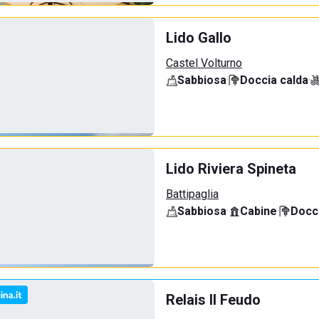
Lido Gallo
Castel Volturno
Sabbiosa
·
Doccia calda
·
Lido Riviera Spineta
Battipaglia
Sabbiosa
·
Cabine
·
Docci
Relais Il Feudo