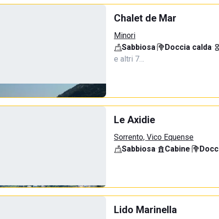
Chalet de Mar
Minori
Sabbiosa
·
Doccia calda
·
e altri 7…
Le Axidie
Sorrento, Vico Equense
Sabbiosa
·
Cabine
·
Docci
Lido Marinella