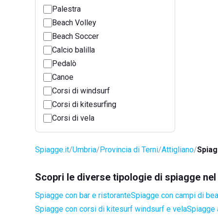
Palestra
Beach Volley
Beach Soccer
Calcio balilla
Pedalò
Canoe
Corsi di windsurf
Corsi di kitesurfing
Corsi di vela
Spiagge.it
Umbria
Provincia di Terni
Attigliano
Spiag
Scopri le diverse tipologie di spiagge ne
Spiagge con bar e ristorante
Spiagge con campi di be
Spiagge con corsi di kitesurf windsurf e vela
Spiagge 