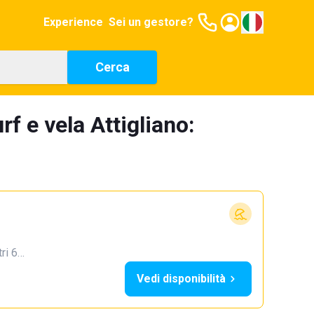
Experience
Sei un gestore?
Cerca
f e vela Attigliano:
tri 6…
Vedi disponibilità