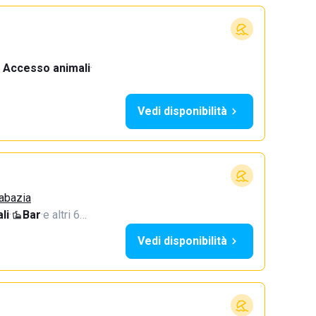
Accesso animali
·
Vedi disponibilità
Sabazia
li
·
Bar
·
e altri 6…
Vedi disponibilità