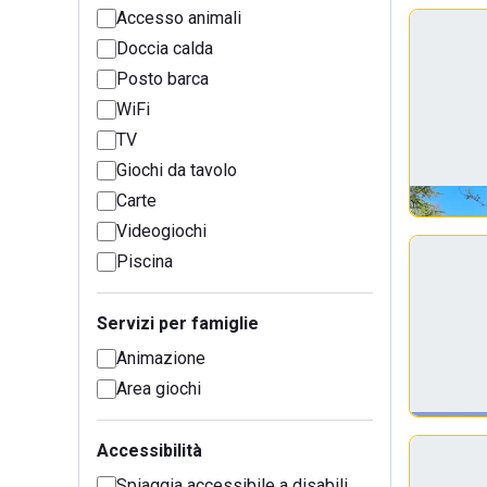
Accesso animali
Doccia calda
Posto barca
WiFi
TV
Giochi da tavolo
Carte
Videogiochi
Piscina
Servizi per famiglie
Animazione
Area giochi
Accessibilità
Spiaggia accessibile a disabili