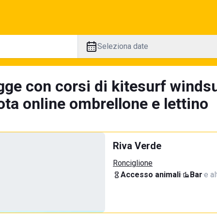
Seleziona date
ge con corsi di kitesurf windsur
ta online ombrellone e lettino
Riva Verde
Ronciglione
Accesso animali
·
Bar
·
e al