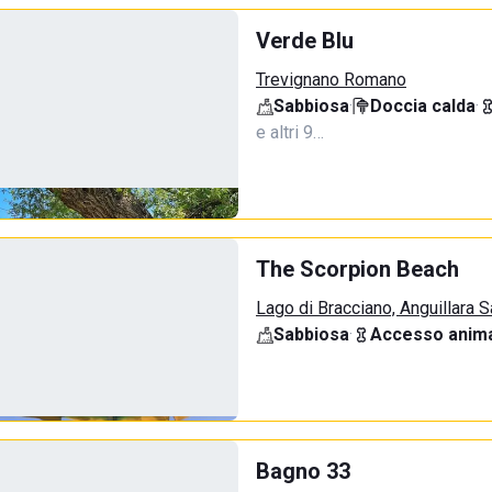
Verde Blu
Trevignano Romano
Sabbiosa
·
Doccia calda
·
e altri 9…
The Scorpion Beach
Lago di Bracciano, Anguillara 
Sabbiosa
·
Accesso anima
Bagno 33