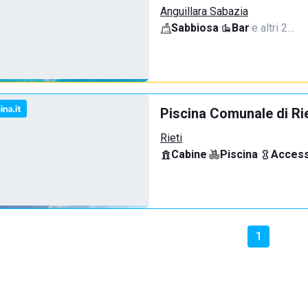
Anguillara Sabazia
Sabbiosa
·
Bar
·
e altri 2…
Piscina Comunale di Rie
Rieti
Cabine
·
Piscina
·
Access
1