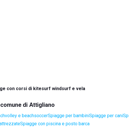
ge con corsi di kitesurf windsurf e vela
l comune di Attigliano
achvolley e beachsoccer
Spiagge per bambini
Spiagge per cani
Spi
attrezzate
Spiagge con piscina e posto barca