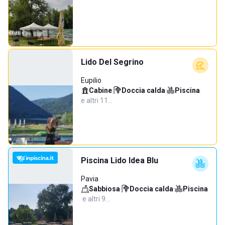
Lido Del Segrino
Eupilio
Cabine
·
Doccia calda
·
Piscina
·
e altri 11…
Piscina Lido Idea Blu
Pavia
Sabbiosa
·
Doccia calda
·
Piscina
·
e altri 9…