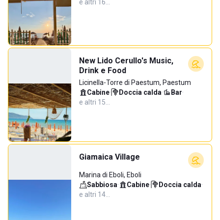
e altri 16…
New Lido Cerullo's Music,
Drink e Food
Licinella-Torre di Paestum, Paestum
Cabine
·
Doccia calda
·
Bar
·
e altri 15…
Giamaica Village
Marina di Eboli, Eboli
Sabbiosa
·
Cabine
·
Doccia calda
·
e altri 14…