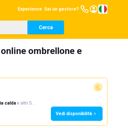
Experience
Sei un gestore?
Cerca
 online ombrellone e
a calda
·
e altri 5…
Vedi disponibilità