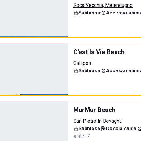
Roca Vecchia, Melendugno
Sabbiosa
·
Accesso anima
C'est la Vie Beach
Gallipoli
Sabbiosa
·
Accesso anima
MurMur Beach
San Pietro In Bevagna
Sabbiosa
·
Doccia calda
·
e altri 7…