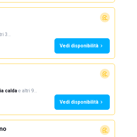
tri 3…
Vedi disponibilità
a calda
·
e altri 9…
Vedi disponibilità
ino