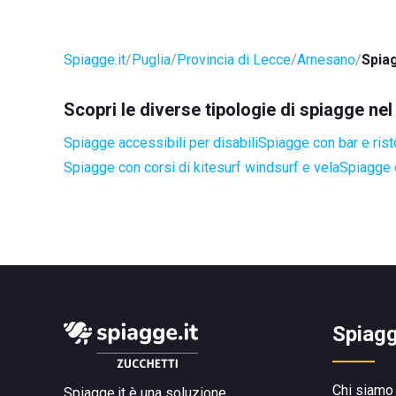
Spiagge.it
Puglia
Provincia di Lecce
Arnesano
Spia
Scopri le diverse tipologie di spiagge n
Spiagge accessibili per disabili
Spiagge con bar e rist
Spiagge con corsi di kitesurf windsurf e vela
Spiagge 
Spiagg
Chi siamo
Spiagge.it è una soluzione