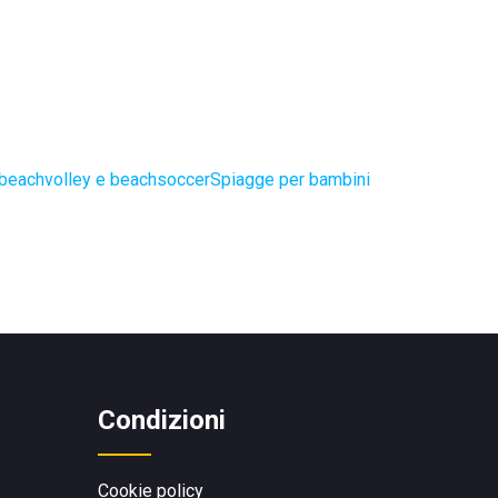
 beachvolley e beachsoccer
Spiagge per bambini
Condizioni
Cookie policy