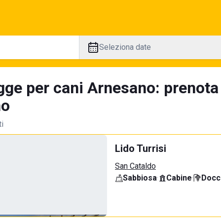
Seleziona date
gge per cani Arnesano: prenota
no
ti
Lido Turrisi
San Cataldo
Sabbiosa
·
Cabine
·
Docci