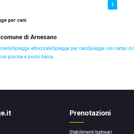
1
gge per cani
el comune di Arnesano
orante
Spiagge attrezzate
Spiagge per cani
Spiagge con campi di
con piscina e posto barca
e.it
Prenotazioni
Stabilimenti balneari