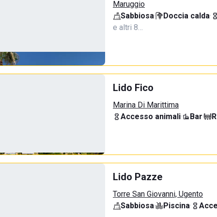
Maruggio
Sabbiosa
·
Doccia calda
·
e altri 8…
Lido Fico
Marina Di Marittima
Accesso animali
·
Bar
·
R
Lido Pazze
Torre San Giovanni, Ugento
Sabbiosa
·
Piscina
·
Acce