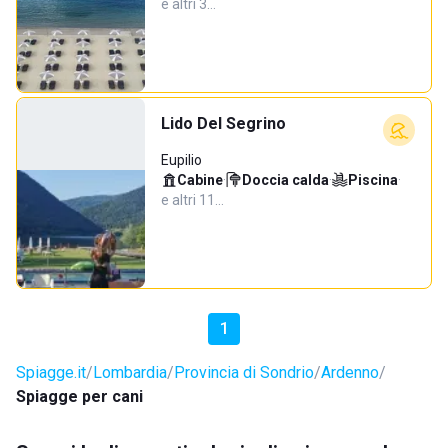
e altri 3…
Lido Del Segrino
Eupilio
Cabine
·
Doccia calda
·
Piscina
·
e altri 11…
1
Spiagge.it
Lombardia
Provincia di Sondrio
Ardenno
Spiagge per cani