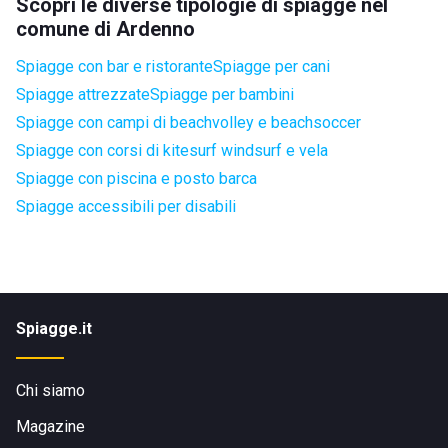
Scopri le diverse tipologie di spiagge nel
comune di Ardenno
Spiagge con bar e ristorante
Spiagge per cani
Spiagge attrezzate
Spiagge per bambini
Spiagge con campi di beachvolley e beachsoccer
Spiagge con corsi di kitesurf windsurf e vela
Spiagge con piscina e posto barca
Spiagge accessibili per disabili
Spiagge.it
Chi siamo
Magazine