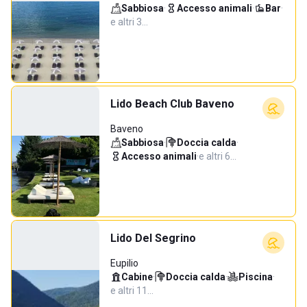
Sabbiosa
·
Accesso animali
·
Bar
·
e altri 3…
Lido Beach Club Baveno
Baveno
Sabbiosa
·
Doccia calda
·
Accesso animali
·
e altri 6…
Lido Del Segrino
Eupilio
Cabine
·
Doccia calda
·
Piscina
·
e altri 11…