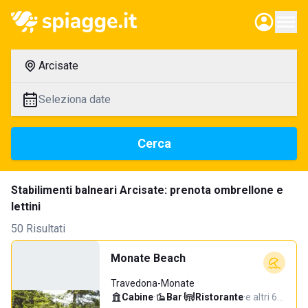
Arcisate
Seleziona date
Cerca
Stabilimenti balneari Arcisate: prenota ombrellone e
lettini
50 Risultati
Monate Beach
Travedona-Monate
Cabine
·
Bar
·
Ristorante
·
e altri 6…