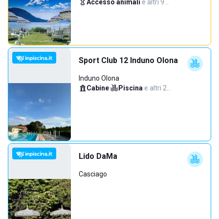
Accesso animali
·
e altri 9…
Sport Club 12 Induno Olona
Induno Olona
Cabine
·
Piscina
·
e altri 2…
Lido DaMa
Casciago