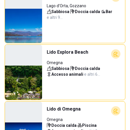
Lago d'Orta, Gozzano
Sabbiosa
·
Doccia calda
·
Bar
·
e altri 9…
Lido Explora Beach
Omegna
Sabbiosa
·
Doccia calda
·
Accesso animali
·
e altri 6…
Lido di Omegna
Omegna
Doccia calda
·
Piscina
·