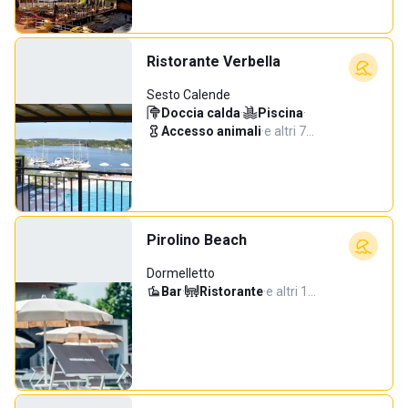
Ristorante Verbella
Sesto Calende
Doccia calda
·
Piscina
·
Accesso animali
·
e altri 7…
Pirolino Beach
Dormelletto
Bar
·
Ristorante
·
e altri 1…