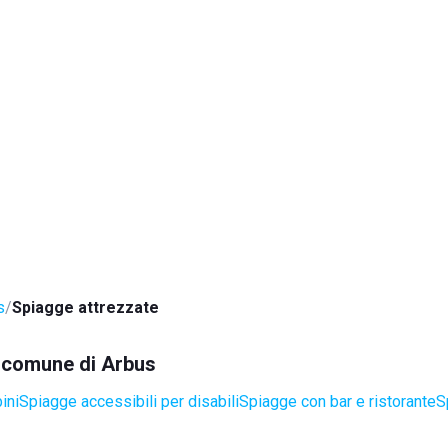
s
Spiagge attrezzate
el comune di Arbus
ini
Spiagge accessibili per disabili
Spiagge con bar e ristorante
S