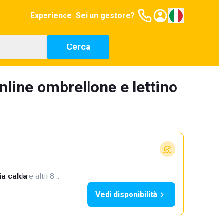
Experience
Sei un gestore?
Cerca
nline ombrellone e lettino
a calda
·
e altri 8…
Vedi disponibilità