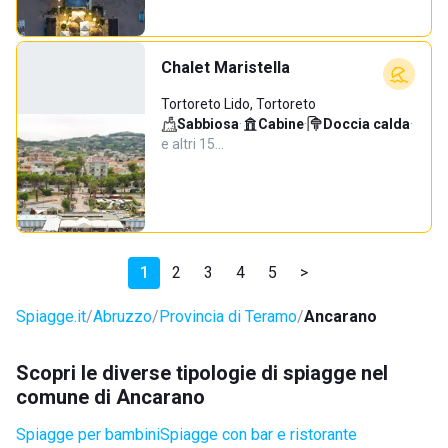
Chalet Maristella
Tortoreto Lido, Tortoreto
Sabbiosa
·
Cabine
·
Doccia calda
·
e altri 15…
1
2
3
4
5
>
Spiagge.it
Abruzzo
Provincia di Teramo
Ancarano
Scopri le diverse tipologie di spiagge nel
comune di Ancarano
Spiagge per bambini
Spiagge con bar e ristorante