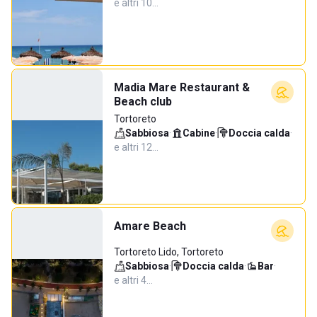
e altri 10…
Madia Mare Restaurant &
Beach club
Tortoreto
Sabbiosa
·
Cabine
·
Doccia calda
·
e altri 12…
Amare Beach
Tortoreto Lido, Tortoreto
Sabbiosa
·
Doccia calda
·
Bar
·
e altri 4…