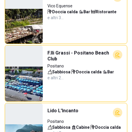
Vico Equense
Doccia calda
·
Bar
·
Ristorante
·
e altri 3…
F.lli Grassi - Positano Beach
Club
Positano
Sabbiosa
·
Doccia calda
·
Bar
·
e altri 2…
Lido L'Incanto
Positano
Sabbiosa
·
Cabine
·
Doccia calda
·