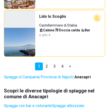
Lido lo Scoglio
Castellammare di Stabia
Cabine
·
Doccia calda
·
Bar
·
e altri 4…
1
2
3
4
>
Spiagge.it
Campania
Provincia di Napoli
Anacapri
Scopri le diverse tipologie di spiagge nel
comune di Anacapri
Spiagge con bar e ristorante
Spiagge attrezzate