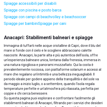
Spiagge accessibili per disabili
Spiagge con piscina e posto barca
Spiagge con campi di beachvolley e beachsoccer
Spiagge per bambini
Spiagge per cani
Anacapri: Stabilimenti balneari e spiagge
Immagina di tuffarti nelle acque cristalline di Capri, dove il blu del
mare si fonde con il cielo e le scogliere abbracciano calette
nascoste. Anacapri, la parte alta e più autentica dell'isola, offre
un'esperienza balneare unica, lontana dalla frenesia, immersa in
una natura rigogliosa e panorami mozzafiato. Qui la costa è
prevalentemente rocciosa, con piattaforme solarium e accessi al
mare che regalano un'intimità e una bellezza ineguagliabili. Il
periodo ideale per godere appieno della tranquillità e del sole va
da maggio a inizio luglio, o a settembre, quando l'isola regala
temperature perfette e un'atmosfera più rilassata, perfetta per
coppie e chi cerca benessere.
Su questa pagina puoi esplorare e confrontare facilmente gli
stabilimenti balneari di Anacapri, filtrando per i servizi che desideri