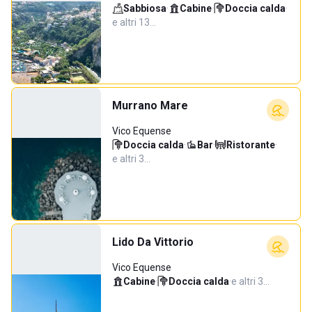
Sabbiosa
·
Cabine
·
Doccia calda
·
e altri 13…
Murrano Mare
Vico Equense
Doccia calda
·
Bar
·
Ristorante
·
e altri 3…
Lido Da Vittorio
Vico Equense
Cabine
·
Doccia calda
·
e altri 3…