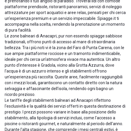
e prenotando il tuo angolo di paradiso. Troverai lidi con comode
piattaforme prendisole, ristoranti panoramici, servizi di noleggio
attrezzature per sport acquatici e aree relax, pensati per chi cerca
un'esperienza premium e un servizio impeccabile. Spiagge.it ti
accompagna nella scelta, rendendo la prenotazione un momento
di pura facilità.
Le zone balneari di Anacapri, pur non essendo spiagge sabbiose
tradizionali, offrono punti di accesso al mare di straordinaria
bellezza. Tra i più noti vi è la zona del Faro di Punta Carena, con le
sue ampie piattaforme rocciose e un tramonto indimenticabile,
ideale per chi cerca un'atmosfera vivace ma autentica. Un altro
punto d'interesse è Gradola, vicino alla Grotta Azzurra, dove
l'acqua è di un azzurro intenso e gli stabilimenti offrono
un'esperienza più raccolta. Queste aree, facilmente raggiungibili
con i mezzi locali, garantiscono un contatto diretto con la natura
selvaggia e affascinante dell'isola, rendendo ogni bagno un
ricordo prezioso.
Le tariffe degli stabilimenti balneari ad Anacapri riflettono
l'esclusività e la qualità dei servizi offerti in questa destinazione di
prestigio. I prezzi possono variare in base alla posizione dello
stabilimento, alla tipologia di servizi inclusi, come l'accesso a
piscine o ristoranti gourmet, e naturalmente al periodo dell'anno.
Durante l'alta stagione, che comprende i mesi centrali estivi, è