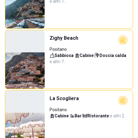
e altri 7…
Zighy Beach
Positano
Sabbiosa
·
Cabine
·
Doccia calda
·
e altri 7…
La Scogliera
Positano
Cabine
·
Bar
·
Ristorante
·
e altri 2…