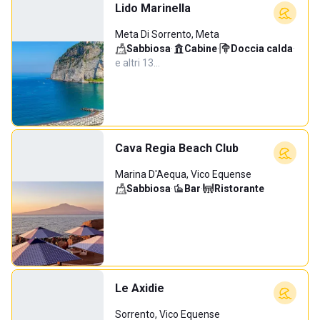
Lido Marinella
Meta Di Sorrento, Meta
Sabbiosa
·
Cabine
·
Doccia calda
·
e altri 13…
Cava Regia Beach Club
Marina D'Aequa, Vico Equense
Sabbiosa
·
Bar
·
Ristorante
Le Axidie
Sorrento, Vico Equense