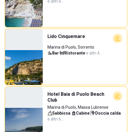
e altri 6…
Lido Cinquemare
Marina di Puolo, Sorrento
Bar
·
Ristorante
·
e altri 4…
Hotel Baia di Puolo Beach
Club
Marina di Puolo, Massa Lubrense
Sabbiosa
·
Cabine
·
Doccia calda
·
e altri 6…