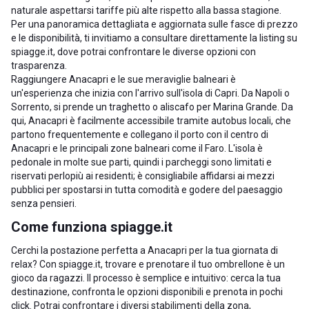
naturale aspettarsi tariffe più alte rispetto alla bassa stagione.
Per una panoramica dettagliata e aggiornata sulle fasce di prezzo
e le disponibilità, ti invitiamo a consultare direttamente la listing su
spiagge.it, dove potrai confrontare le diverse opzioni con
trasparenza.
Raggiungere Anacapri e le sue meraviglie balneari è
un'esperienza che inizia con l'arrivo sull'isola di Capri. Da Napoli o
Sorrento, si prende un traghetto o aliscafo per Marina Grande. Da
qui, Anacapri è facilmente accessibile tramite autobus locali, che
partono frequentemente e collegano il porto con il centro di
Anacapri e le principali zone balneari come il Faro. L'isola è
pedonale in molte sue parti, quindi i parcheggi sono limitati e
riservati perlopiù ai residenti; è consigliabile affidarsi ai mezzi
pubblici per spostarsi in tutta comodità e godere del paesaggio
senza pensieri.
Come funziona spiagge.it
Cerchi la postazione perfetta a Anacapri per la tua giornata di
relax? Con spiagge.it, trovare e prenotare il tuo ombrellone è un
gioco da ragazzi. Il processo è semplice e intuitivo: cerca la tua
destinazione, confronta le opzioni disponibili e prenota in pochi
click. Potrai confrontare i diversi stabilimenti della zona,