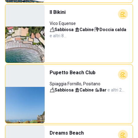
Il Bikini
Vico Equense
Sabbiosa
·
Cabine
·
Doccia calda
·
e altri 8…
Pupetto Beach Club
Spiaggia Fornillo, Positano
Sabbiosa
·
Cabine
·
Bar
·
e altri 2…
Dreams Beach